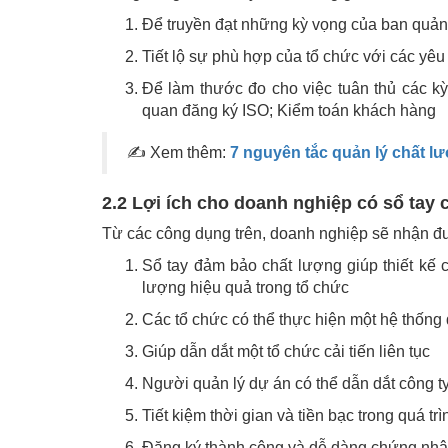
Để truyền đạt những kỳ vọng của ban quản 
Tiết lộ sự phù hợp của tổ chức với các yê
Để làm thước đo cho việc tuân thủ các k
quan đăng ký ISO; Kiểm toán khách hàng
✍ Xem thêm:
7 nguyên tắc quản lý chất l
2.2 Lợi ích cho doanh nghiệp có sổ tay 
Từ các công dụng trên, doanh nghiệp sẽ nhận đư
Sổ tay đảm bảo chất lượng giúp thiết kế 
lượng hiệu quả trong tổ chức
Các tổ chức có thể thực hiện một hệ thống
Giúp dẫn dắt một tổ chức cải tiến liên tục
Người quản lý dự án có thể dẫn dắt công t
Tiết kiệm thời gian và tiền bạc trong quá t
Đăng ký thành công và dễ dàng chứng nh