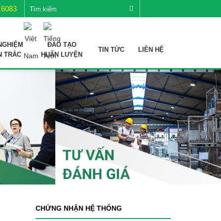
.6083
NGHIỆM
ĐÀO TẠO
TIN TỨC
LIÊN HỆ
N TRẮC
HUẤN LUYỆN
CHỨNG NHẬN HỆ THỐNG