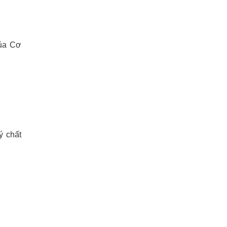
của Cơ
ý chất