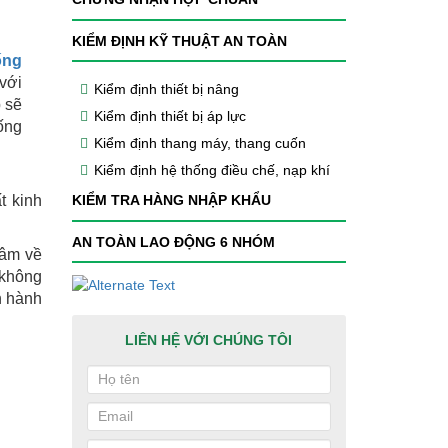
KIỂM ĐỊNH KỸ THUẬT AN TOÀN
ống
với
Kiểm định thiết bị nâng
 sẽ
Kiểm định thiết bị áp lực
ống
Kiểm định thang máy, thang cuốn
Kiểm định hệ thống điều chế, nạp khí
t kinh
KIỂM TRA HÀNG NHẬP KHẨU
AN TOÀN LAO ĐỘNG 6 NHÓM
tâm về
 không
n hành
LIÊN HỆ VỚI CHÚNG TÔI