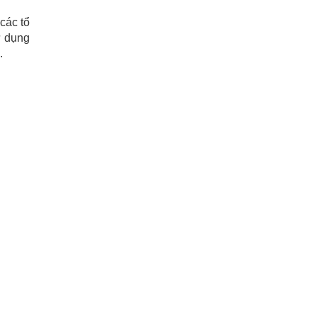
các tổ
ử dụng
.