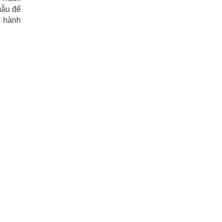
mẫu để
n hành