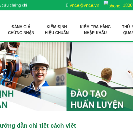
vnce@vnce.vn
1800
a cứu chứng chỉ
ĐÁNH GIÁ
KIỂM ĐỊNH
KIỂM TRA HÀNG
THỬ 
CHỨNG NHẬN
HIỆU CHUẨN
NHẬP KHẨU
QUA
ợp quy sản phẩm xử lý môi trường nuôi trồng thuỷ sản
 liệu sản xuất thức ăn thủy sản
ướng dẫn chi tiết cách viết