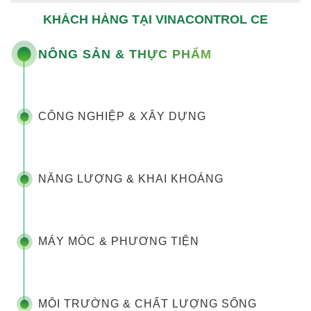
KHÁCH HÀNG TẠI VINACONTROL CE
NÔNG SẢN & THỰC PHẨM
CÔNG NGHIỆP & XÂY DỰNG
NĂNG LƯỢNG & KHAI KHOÁNG
MÁY MÓC & PHƯƠNG TIỆN
MÔI TRƯỜNG & CHẤT LƯỢNG SỐNG