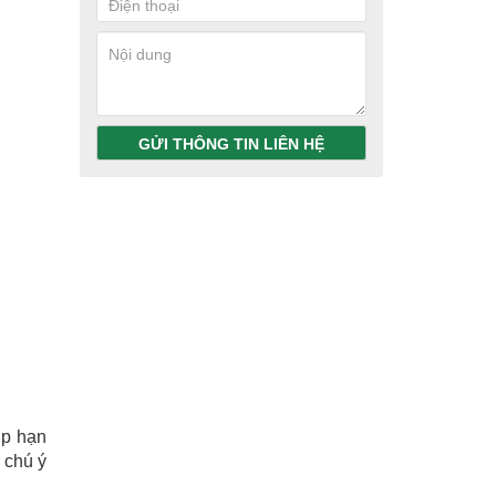
GỬI THÔNG TIN LIÊN HỆ
úp hạn
n chú ý