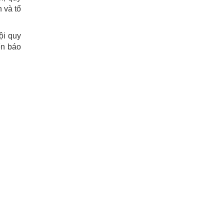
n và tổ
nội quy
ển báo