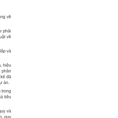
ung về
ư phải
luật về
 lắp và
, hiệu
à phân
 kế đã
ự án.
 trong
á tiêu
quy và
n, quy