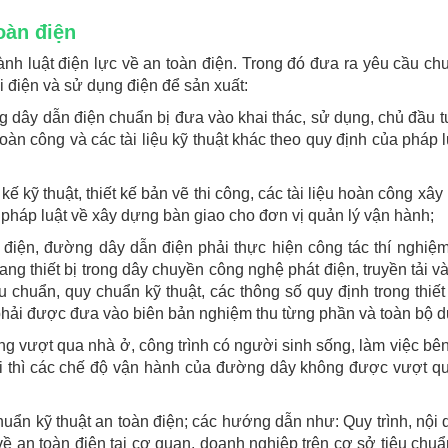
oàn điện
ành luật điện lực về an toàn điện. Trong đó đưa ra yêu cầu ch
ối điện và sử dụng điện để sản xuất:
g dây dẫn điện chuẩn bị đưa vào khai thác, sử dụng, chủ đầu t
 hoàn công và các tài liệu kỹ thuật khác theo quy định của pháp 
 kế kỹ thuật, thiết kế bản vẽ thi công, các tài liệu hoàn công xây
a pháp luật về xây dựng bàn giao cho đơn vị quản lý vận hành;
điện, đường dây dẫn điện phải thực hiện công tác thí nghiệm
ang thiết bị trong dây chuyền công nghệ phát điện, truyền tải v
 chuẩn, quy chuẩn kỹ thuật, các thông số quy định trong thiết
phải được đưa vào biên bản nghiệm thu từng phần và toàn bộ d
g vượt qua nhà ở, công trình có người sinh sống, làm việc bên
i thì các chế độ vận hành của đường dây không được vượt qu
chuẩn kỹ thuật an toàn điện; các hướng dẫn như: Quy trình, nội 
về an toàn điện tại cơ quan, doanh nghiệp trên cơ sở tiêu chuẩ