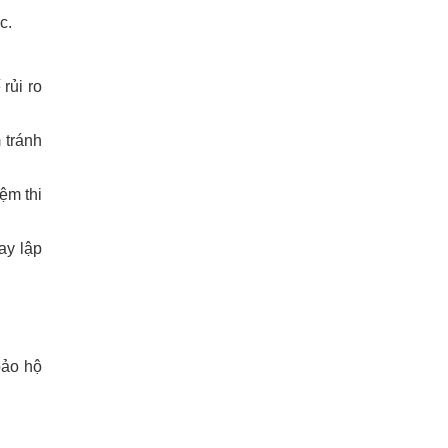
c.
rủi ro
 tránh
ệm thi
ay lập
bảo hộ