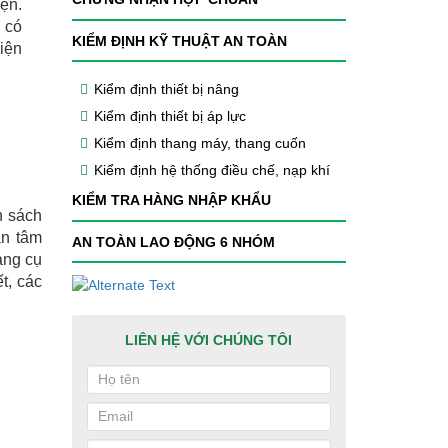
ện.
 có
KIỂM ĐỊNH KỸ THUẬT AN TOÀN
iện
Kiểm định thiết bị nâng
Kiểm định thiết bị áp lực
Kiểm định thang máy, thang cuốn
Kiểm định hệ thống điều chế, nạp khí
KIỂM TRA HÀNG NHẬP KHẨU
h sách
an tâm
AN TOÀN LAO ĐỘNG 6 NHÓM
ang cụ
t, các
LIÊN HỆ VỚI CHÚNG TÔI