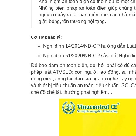
Khái niệm an toàn điện có thể hiểu là một c
Những biện pháp an toàn điện giúp chúng ta
nguy cơ xảy ra tai nạn điện như các nhà máy
giật, bỏng, tổn thương nội tạng.
Cơ sở pháp lý:
Nghị định 14/2014/NĐ-CP hướng dẫn Luật đ
Nghị định 51/2020/NĐ-CP sửa đổi Nghị đị
Để bảo đảm an toàn điện, đòi hỏi phải có đủ c
pháp luật ATVSLĐ; con người lao động, sự nh
đúng mức; công tác đào tạo ngành nghề, tay nghề
và thiết bị tiêu chuẩn an toàn; tiêu chuẩn ISO. C
chế độ chế tài, thưởng phạt nghiêm…