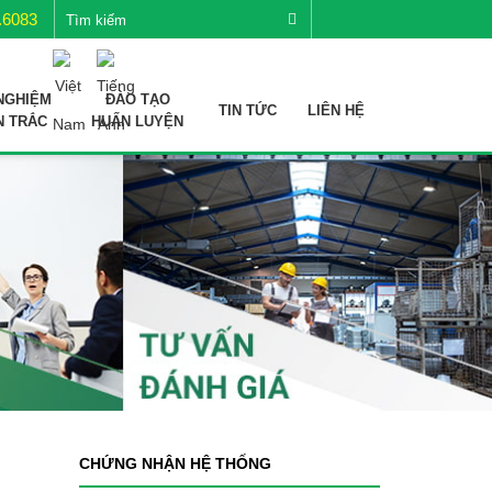
.6083
NGHIỆM
ĐÀO TẠO
TIN TỨC
LIÊN HỆ
N TRẮC
HUẤN LUYỆN
CHỨNG NHẬN HỆ THỐNG