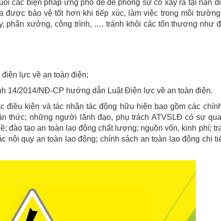
huỗi các biện pháp ứng phó để đề phòng sự cố xảy ra tại nạn đi
 được bảo vệ tốt hơn khi tiếp xúc, làm việc trong môi trường
, phân xưởng, công trình, …. tránh khỏi các tổn thương như đ
iện lực về an toàn điện;
nh 14/2014/NĐ-CP hướng dẫn Luật Điện lực về an toàn điện.
ác điều kiện và tác nhân tác động hữu hiện bao gồm các chín
ận thức; những người lãnh đạo, phụ trách ATVSLĐ có sự qu
; đào tạo an toàn lao động chất lượng; nguồn vốn, kinh phí; tr
ác nội quy an toàn lao động; chính sách an toàn lao động chi tiế