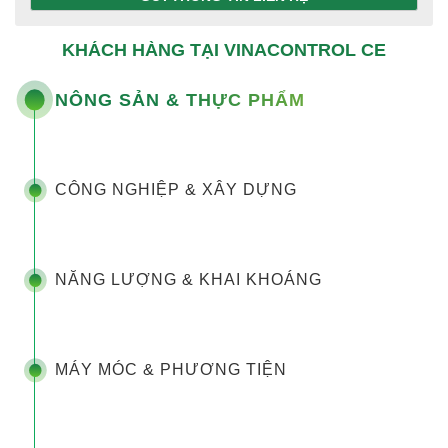
KHÁCH HÀNG TẠI VINACONTROL CE
NÔNG SẢN & THỰC PHẨM
CÔNG NGHIỆP & XÂY DỰNG
NĂNG LƯỢNG & KHAI KHOÁNG
MÁY MÓC & PHƯƠNG TIỆN