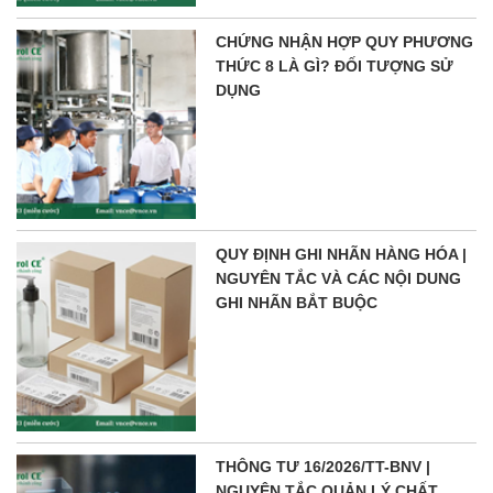
CHỨNG NHẬN HỢP QUY PHƯƠNG
THỨC 8 LÀ GÌ? ĐỐI TƯỢNG SỬ
DỤNG
QUY ĐỊNH GHI NHÃN HÀNG HÓA |
NGUYÊN TẮC VÀ CÁC NỘI DUNG
GHI NHÃN BẮT BUỘC
THÔNG TƯ 16/2026/TT-BNV |
NGUYÊN TẮC QUẢN LÝ CHẤT