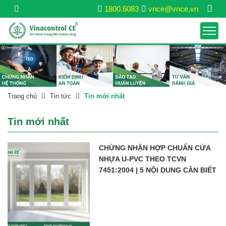
1800.6083
vnce@vnce.vn
Trang chủ
Tin tức
Tin mới nhất
Tin mới nhất
CHỨNG NHẬN HỢP CHUẨN CỬA
NHỰA U-PVC THEO TCVN
7451:2004 | 5 NỘI DUNG CẦN BIẾT