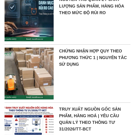
LƯỢNG SẢN PHẨM, HÀNG HÓA
THEO MỨC ĐỘ RỦI RO
CHỨNG NHẬN HỢP QUY THEO
PHƯƠNG THỨC 1 | NGUYÊN TẮC
SỬ DỤNG
TRUY XUẤT NGUỒN GỐC SẢN
PHẨM, HÀNG HOÁ | YÊU CẦU
QUẢN LÝ THEO THÔNG TƯ
31/2026/TT-BCT