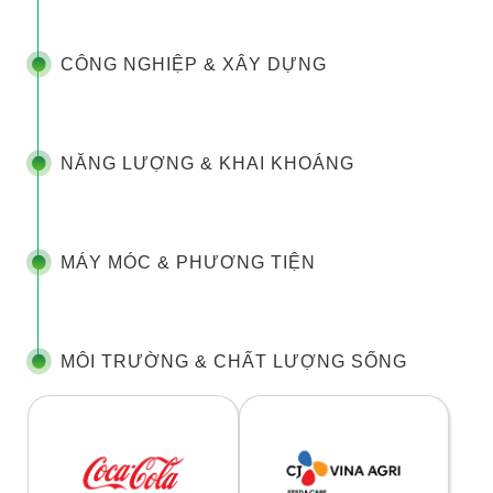
CÔNG NGHIỆP & XÂY DỰNG
NĂNG LƯỢNG & KHAI KHOÁNG
MÁY MÓC & PHƯƠNG TIỆN
MÔI TRƯỜNG & CHẤT LƯỢNG SỐNG