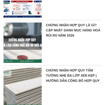
CHỨNG NHẬN HỢP QUY LÀ GÌ?
CẬP NHẬT DANH MỤC HÀNG HOÁ
RỦI RO NĂM 2026
CHỨNG NHẬN HỢP QUY TẤM
TƯỜNG NHẸ BA LỚP XEN KẸP |
HƯỚNG DẪN CÔNG BỐ HỢP QUY