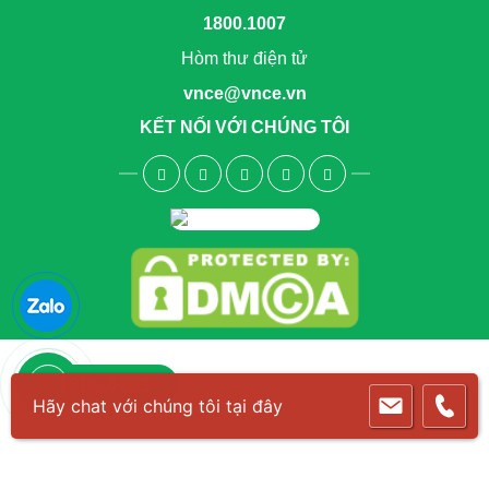
1800.1007
Hòm thư điện tử
vnce@vnce.vn
KẾT NỐI VỚI CHÚNG TÔI
1800.6083
Hãy chat với chúng tôi tại đây