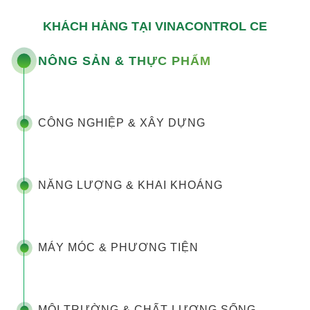
KHÁCH HÀNG TẠI VINACONTROL CE
NÔNG SẢN & THỰC PHẨM
CÔNG NGHIỆP & XÂY DỰNG
NĂNG LƯỢNG & KHAI KHOÁNG
MÁY MÓC & PHƯƠNG TIỆN
MÔI TRƯỜNG & CHẤT LƯỢNG SỐNG