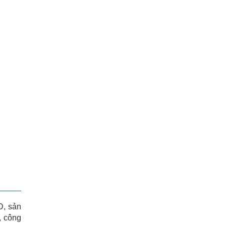
D, sản
, công