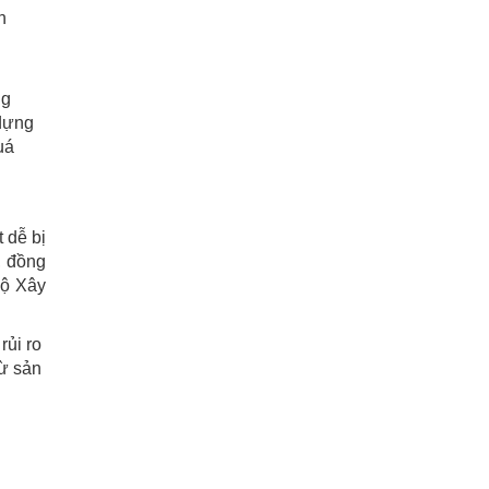
n
ng
 dựng
uá
 dễ bị
, đồng
Bộ Xây
rủi ro
rừ sản