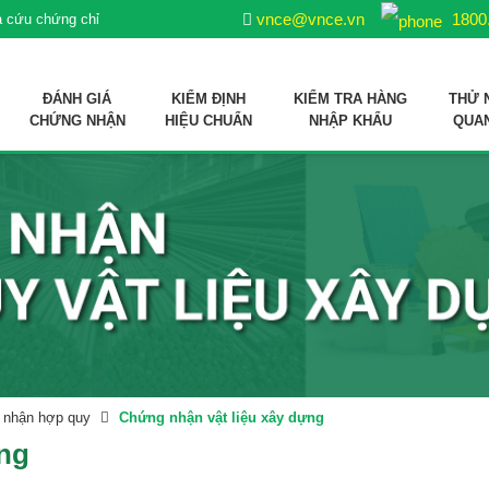
vnce@vnce.vn
1800
a cứu chứng chỉ
ĐÁNH GIÁ
KIỂM ĐỊNH
KIỂM TRA HÀNG
THỬ 
CHỨNG NHẬN
HIỆU CHUẨN
NHẬP KHẨU
QUA
ợp quy sản phẩm xử lý môi trường nuôi trồng thuỷ sản
 liệu sản xuất thức ăn thủy sản
 nhận hợp quy
Chứng nhận vật liệu xây dựng
ựng