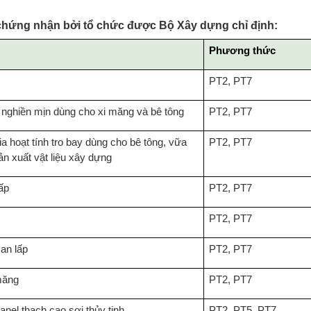
c chứng nhận bởi tổ chức được Bộ Xây dựng chỉ định:
Phương thức
PT2, PT7
iện nghiền mịn dùng cho xi măng và bê tông
PT2, PT7
ia hoạt tính tro bay dùng cho bê tông, vữa
PT2, PT7
ản xuất vật liệu xây dựng
lấp
PT2, PT7
PT2, PT7
an lấp
PT2, PT7
măng
PT2, PT7
anel thạch cao sợi thủy tinh
PT2, PT5, PT7