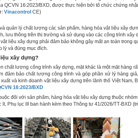
gia QCVN 16:2023/BXD, được thực hiện bởi tổ chức chứng nhậ
ư:
Vinacontrol
CE)
 và quản lý chất lượng các sản phẩm, hàng hóa vật liệu xây dự
, lưu thông trên thị trường và sử dụng vào các công trình xây
 vật liệu xây dựng phải đảm bảo không gây mất an toàn trong q
p lý và đúng mục đích.
liệu xây dựng?
n chất lượng công trình xây dựng, mặt khác là một mặt hàng rất
m đảm bảo chất lượng công trình và góp phần xử lý hàng giả
xuất và kinh doanh vật liệu xây dựng trên lãnh thổ Việt Nam, 
QCVN 16:2023/BXD
uộc đối với sản phẩm, hàng hóa vật liệu xây dựng thuộc nhóm 
ục II, Phụ lục III ban hành kèm theo Thông tư 41/2026/TT-BXD (t