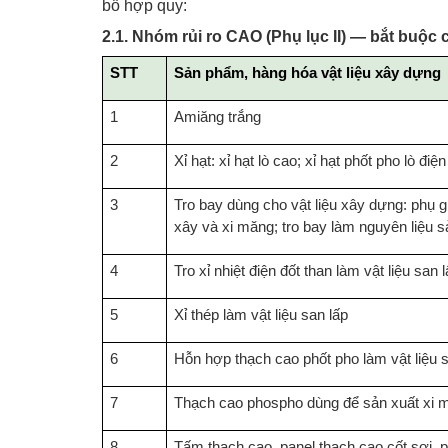
bố hợp quy:
2.1. Nhóm rủi ro CAO (Phụ lục II) — bắt buộ
STT
Sản phẩm, hàng hóa vật liệu xây dựng
1
Amiăng trắng
2
Xỉ hạt: xỉ hạt lò cao; xỉ hạt phốt pho lò đ
3
Tro bay dùng cho vật liệu xây dựng: phụ g
xây và xi măng; tro bay làm nguyên liệu s
4
Tro xỉ nhiệt điện đốt than làm vật liệu san 
5
Xỉ thép làm vật liệu san lấp
6
Hỗn hợp thạch cao phốt pho làm vật liệu s
7
Thạch cao phospho dùng để sản xuất xi 
8
Tấm thạch cao, panel thạch cao cốt sợi, p