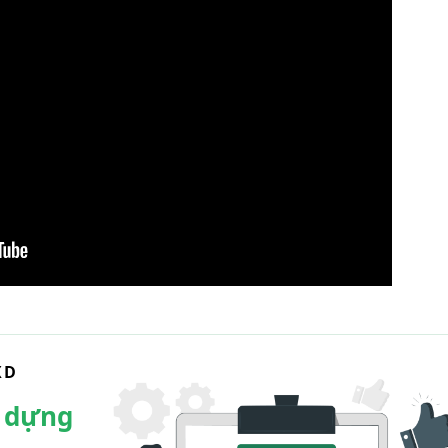
XD
y dựng