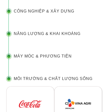
CÔNG NGHIỆP & XÂY DỰNG
NĂNG LƯỢNG & KHAI KHOÁNG
MÁY MÓC & PHƯƠNG TIỆN
MÔI TRƯỜNG & CHẤT LƯỢNG SỐNG