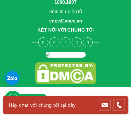
1800.1007
Hòm thư điện tử
vnce@vnce.vn
KẾT NỐI VỚI CHÚNG TÔI
1800.6083
Hãy chat với chúng tôi tại đây