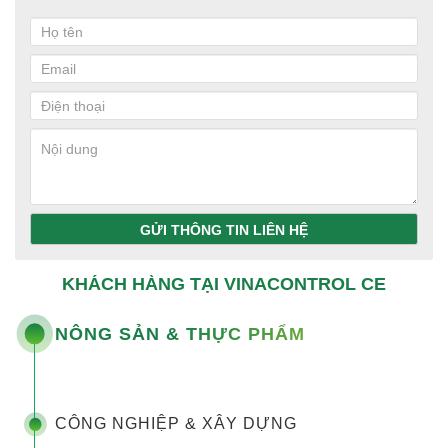
GỬI THÔNG TIN LIÊN HỆ
KHÁCH HÀNG TẠI VINACONTROL CE
NÔNG SẢN & THỰC PHẨM
CÔNG NGHIỆP & XÂY DỰNG