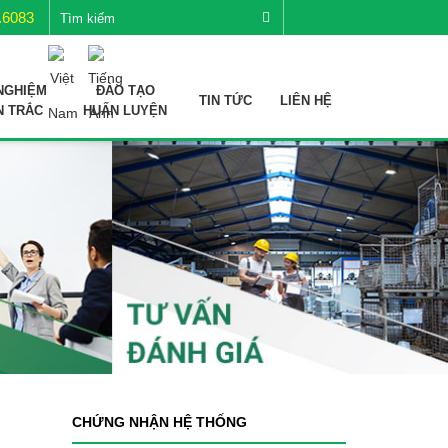
.6083
NGHIỆM
ĐÀO TẠO
TIN TỨC
LIÊN HỆ
N TRẮC
HUẤN LUYỆN
CHỨNG NHẬN HỆ THỐNG