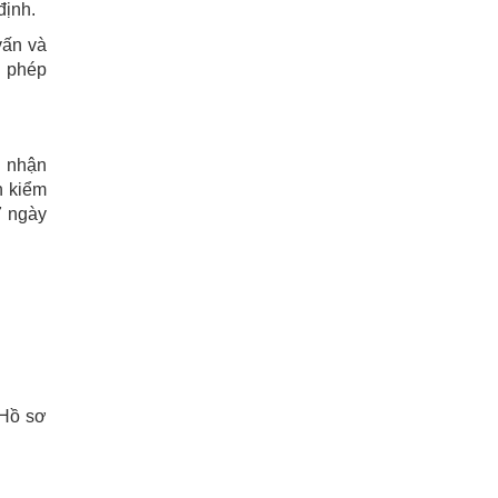
định.
vấn và
o phép
g nhận
h kiểm
7 ngày
 Hồ sơ