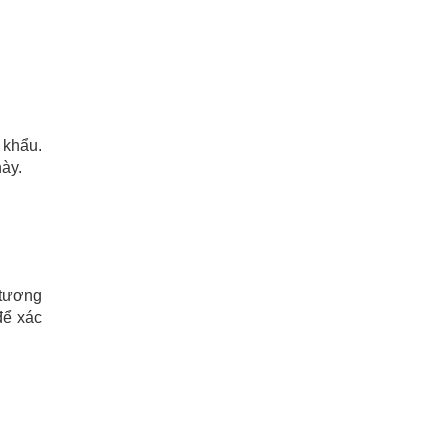
 khẩu.
này.
 tương
để xác