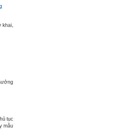
g
 khai,
 hưởng
hủ tục
ấy mẫu