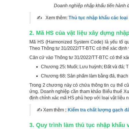
Doanh nghiệp nhập khẩu tiến hành đ
✍ Xem thêm:
Thủ tục nhập khẩu các loại
2. Mã HS của vật liệu xây dựng nhậ
Mã HS (Harmonized System Code) là yếu tố qua
Theo Thông tư 31/2022/TT-BTC có thể xác định vậ
Căn cứ vào Thông tư 31/2022/TT-BTC có thể xác 
Chương 25: Muối; Lưu huỳnh; Đất và đá; T
Chương 68: Sản phẩm làm bằng đá, thạch c
Trong 2 chương này có chứa thông tin cụ thể c
ứng. Doanh nghiệp cần tham khảo Biểu thuế Xu
định chính xác mã HS phù hợp với loại vật liệu 
✍ Xem thêm
:
Kiểm tra chất lượng gạch đá
3. Quy trình làm thủ tục nhập khẩu 