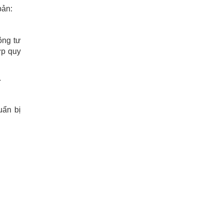
bản:
ông tư
ợp quy
.
uẩn bị