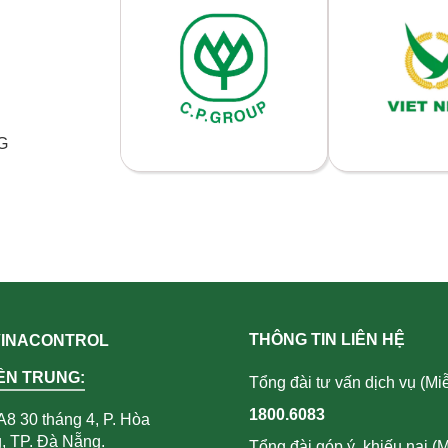
G
THÔNG TIN LIÊN HỆ
 VINACONTROL
ỀN TRUNG:
Tổng đài tư vấn dịch vụ (Miễ
1800.6083
A8 30 tháng 4, P. Hòa
 TP. Đà Nẵng.
Tổng đài góp ý, khiếu nại (M