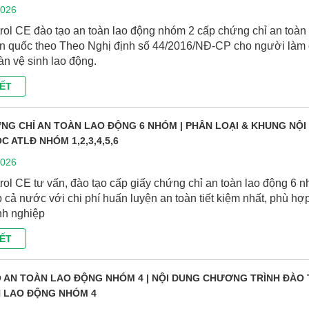
2026
rol CE đào tạo an toàn lao động nhóm 2 cấp chứng chỉ an toàn 
n quốc theo Theo Nghị định số 44/2016/NĐ-CP cho người làm
àn vệ sinh lao động.
IẾT
NG CHỈ AN TOÀN LAO ĐỘNG 6 NHÓM | PHÂN LOẠI & KHUNG NỘI
 ATLĐ NHÓM 1,2,3,4,5,6
2026
rol CE tư vấn, đào tạo cấp giấy chứng chỉ an toàn lao động 6 
p cả nước với chi phí huấn luyện an toàn tiết kiệm nhất, phù hợ
nh nghiệp
IẾT
 AN TOÀN LAO ĐỘNG NHÓM 4 | NỘI DUNG CHƯƠNG TRÌNH ĐÀO
 LAO ĐỘNG NHÓM 4