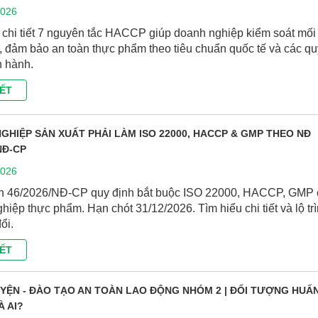
2026
 chi tiết 7 nguyên tắc HACCP giúp doanh nghiệp kiểm soát mối
, đảm bảo an toàn thực phẩm theo tiêu chuẩn quốc tế và các qu
n hành.
IẾT
GHIỆP SẢN XUẤT PHẢI LÀM ISO 22000, HACCP & GMP THEO NĐ
NĐ-CP
2026
nh 46/2026/NĐ-CP quy định bắt buộc ISO 22000, HACCP, GMP
hiệp thực phẩm. Hạn chót 31/12/2026. Tìm hiểu chi tiết và lộ tr
ổi.
IẾT
YỆN - ĐÀO TẠO AN TOÀN LAO ĐỘNG NHÓM 2 | ĐỐI TƯỢNG HUẤ
À AI?