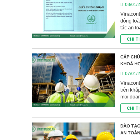
08/01/
Vinacont
động toà
tác an to
CHI T
CẤP CHỨ
KHOÁ HỌC
07/01/
Vinacont
trên khắ
mọi doa
CHI T
ĐÀO TẠO
AN TOÀN