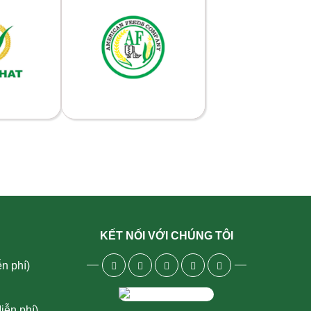
KẾT NỐI VỚI CHÚNG TÔI
n phí)
iễn phí)