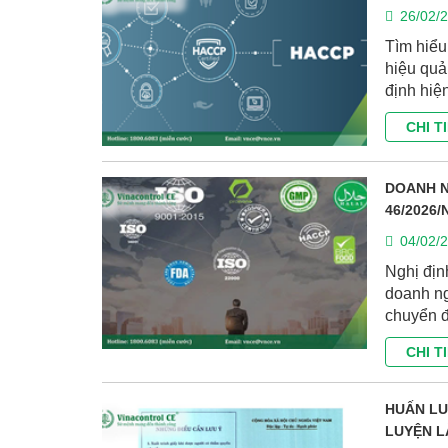
26/02/
Tìm hiểu
hiệu quả
định hiệ
CHI T
DOANH N
46/2026/
04/02/
Nghị đị
doanh ng
chuyển đ
CHI T
HUẤN LU
LUYỆN L