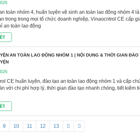
2025
an toàn nhóm 4, huấn luyện vệ sinh an toàn lao động nhóm 4 là
n trong trong mọi tổ chức doanh nghiệp, Vinaocntrol CE cấp gi
ỉ an toàn lao động
IẾT
YỆN AN TOÀN LAO ĐỘNG NHÓM 1 | NỘI DUNG & THỜI GIAN ĐÀO
UYỆN
2025
rol CE huấn luyện, đào tạo an toàn lao động nhóm 1 và cấp ch
àn với chi phí hợp lý, thời gian đào tạo nhanh chóng, tiết kiệm t
IẾT
9
10
11
12
13