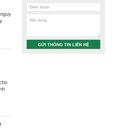
 nguy
y
GỬI THÔNG TIN LIÊN HỆ
 cho
ình
N