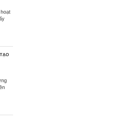
 hoạt
ấy
 TẠO
ứng
iền