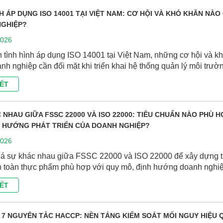
NH ÁP DỤNG ISO 14001 TẠI VIỆT NAM: CƠ HỘI VÀ KHÓ KHĂN NÀO
GHIỆP?
2026
h tình hình áp dụng ISO 14001 tại Việt Nam, những cơ hội và k
nh nghiệp cần đối mặt khi triển khai hệ thống quản lý môi trườ
IẾT
 NHAU GIỮA FSSC 22000 VÀ ISO 22000: TIÊU CHUẨN NÀO PHÙ H
H HƯỚNG PHÁT TRIỂN CỦA DOANH NGHIỆP?
2026
á sự khác nhau giữa FSSC 22000 và ISO 22000 để xây dựng t
 toàn thực phẩm phù hợp với quy mô, định hướng doanh nghiệ
IẾT
U 7 NGUYÊN TẮC HACCP: NỀN TẢNG KIỂM SOÁT MỐI NGUY HIỆU 