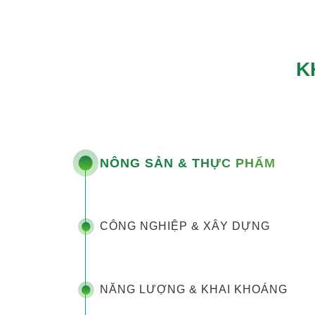
K
NÔNG SẢN & THỰC PHẨM
CÔNG NGHIỆP & XÂY DỰNG
NĂNG LƯỢNG & KHAI KHOÁNG