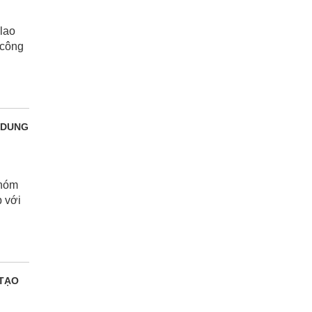
lao
 công
 DUNG
nhóm
p với
 TẠO