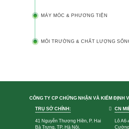
MÁY MÓC & PHƯƠNG TIỆN
MÔI TRƯỜNG & CHẤT LƯỢNG SỐN
CÔNG TY CP CHỨNG NHẬN VÀ KIỂM ĐỊNH
TRỤ SỞ CHÍNH:
CN MI
41 Nguyễn Thượng Hiền, P. Hai
Lô A6-
Bà Trưng, TP. Hà Nội.
Cường,