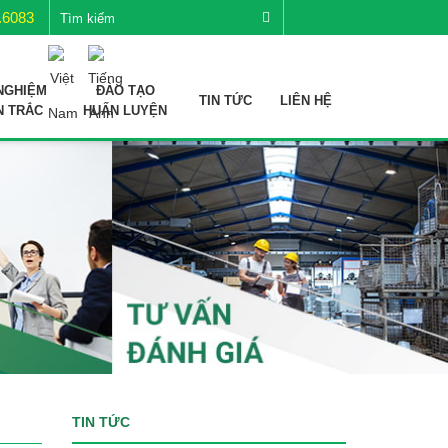
.6083
NGHIỆM
ĐÀO TẠO
TIN TỨC
LIÊN HỆ
N TRẮC
HUẤN LUYỆN
TIN TỨC