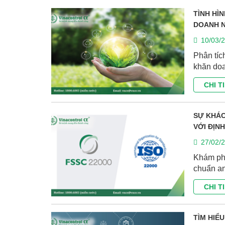
TÌNH HÌ
DOANH N
10/03/
Phân tíc
khăn doa
CHI T
SỰ KHÁC
VỚI ĐỊN
27/02/
Khám ph
chuẩn an
CHI T
TÌM HIỂ