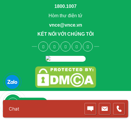
1800.1007
Hòm thư điện tử
vnce@vnce.vn
KẾT NỐI VỚI CHÚNG TÔI
1800.6083
Chat