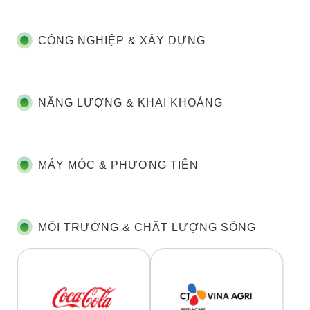
CÔNG NGHIỆP & XÂY DỰNG
NĂNG LƯỢNG & KHAI KHOÁNG
MÁY MÓC & PHƯƠNG TIỆN
MÔI TRƯỜNG & CHẤT LƯỢNG SỐNG