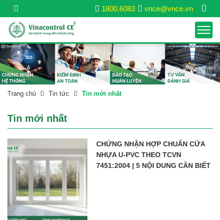
1800.6083
vnce@vnce.vn
Trang chủ
Tin tức
Tin mới nhất
Tin mới nhất
CHỨNG NHẬN HỢP CHUẨN CỬA
NHỰA U-PVC THEO TCVN
7451:2004 | 5 NỘI DUNG CẦN BIẾT