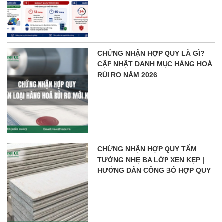
CHỨNG NHẬN HỢP QUY LÀ GÌ?
CẬP NHẬT DANH MỤC HÀNG HOÁ
RỦI RO NĂM 2026
CHỨNG NHẬN HỢP QUY TẤM
TƯỜNG NHẸ BA LỚP XEN KẸP |
HƯỚNG DẪN CÔNG BỐ HỢP QUY