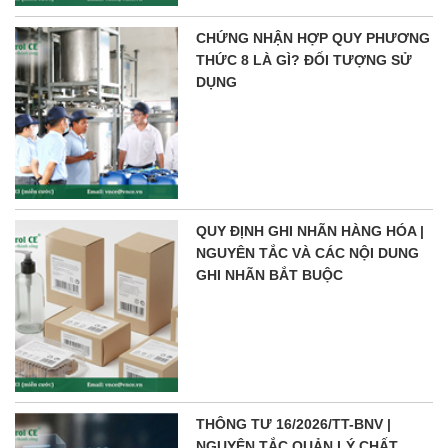
CHỨNG NHẬN HỢP QUY PHƯƠNG
THỨC 8 LÀ GÌ? ĐỐI TƯỢNG SỬ
DỤNG
QUY ĐỊNH GHI NHÃN HÀNG HÓA |
NGUYÊN TẮC VÀ CÁC NỘI DUNG
GHI NHÃN BẮT BUỘC
THÔNG TƯ 16/2026/TT-BNV |
NGUYÊN TẮC QUẢN LÝ CHẤT