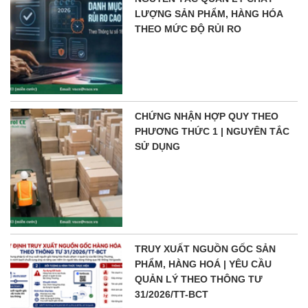
LƯỢNG SẢN PHẨM, HÀNG HÓA
THEO MỨC ĐỘ RỦI RO
CHỨNG NHẬN HỢP QUY THEO
PHƯƠNG THỨC 1 | NGUYÊN TẮC
SỬ DỤNG
TRUY XUẤT NGUỒN GỐC SẢN
PHẨM, HÀNG HOÁ | YÊU CẦU
QUẢN LÝ THEO THÔNG TƯ
31/2026/TT-BCT