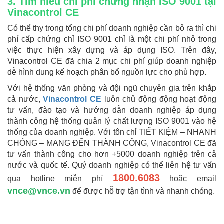
3. Tìm hiểu chi phí chứng nhận ISO 9001 tại
Vinacontrol CE
Có thể thy trong tổng chi phí doanh nghiệp cần bỏ ra thì chi
phí cấp chứng chỉ ISO 9001 chỉ là một chi phí nhỏ trong
việc thực hiện xây dựng và áp dụng ISO. Trên đây,
Vinacontrol CE đã chia 2 mục chi phí giúp doanh nghiệp
dễ hình dung kế hoạch phân bổ nguồn lực cho phù hợp.
Với hệ thống văn phòng và đội ngũ chuyên gia trên khắp
cả nước,
Vinacontrol CE
luôn chủ động động hoạt động
tư vấn, đào tạo và hướng dẫn doanh nghiệp áp dụng
thành công hệ thống quản lý chất lượng ISO 9001 vào hệ
thống của doanh nghiệp. Với tôn chỉ TIẾT KIỆM – NHANH
CHÓNG – MANG ĐẾN THÀNH CÔNG, Vinacontrol CE đã
tư vấn thành công cho hơn +5000 doanh nghiệp trên cả
nước và quốc tế. Quý doanh nghiệp có thể liên hệ tư vấn
1800.6083
qua hotline miễn phí
hoặc email
vnce@vnce.vn
để được hỗ trợ tận tình và nhanh chóng.