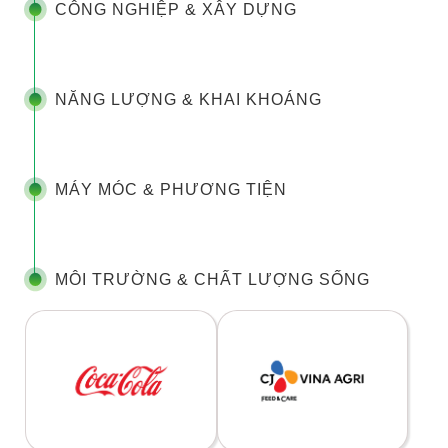
CÔNG NGHIỆP & XÂY DỰNG
NĂNG LƯỢNG & KHAI KHOÁNG
MÁY MÓC & PHƯƠNG TIỆN
MÔI TRƯỜNG & CHẤT LƯỢNG SỐNG