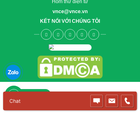
Hòm thư điện tử
vnce@vnce.vn
KẾT NỐI VỚI CHÚNG TÔI
1800.6083
Chat