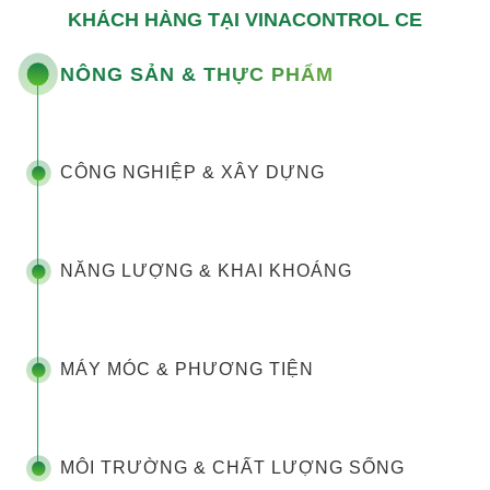
KHÁCH HÀNG TẠI VINACONTROL CE
NÔNG SẢN & THỰC PHẨM
CÔNG NGHIỆP & XÂY DỰNG
NĂNG LƯỢNG & KHAI KHOÁNG
MÁY MÓC & PHƯƠNG TIỆN
MÔI TRƯỜNG & CHẤT LƯỢNG SỐNG