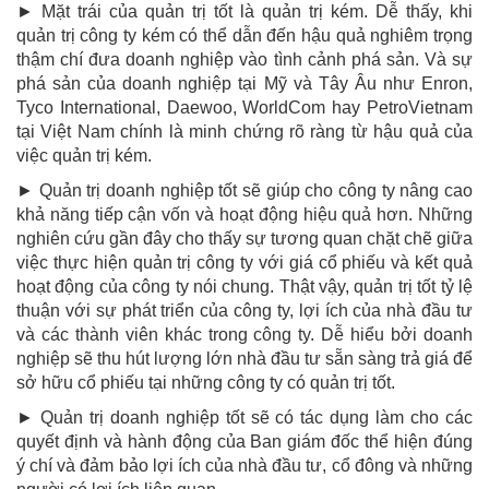
► Mặt trái của quản trị tốt là quản trị kém. Dễ thấy, khi
quản trị công ty kém có thể dẫn đến hậu quả nghiêm trọng
thậm chí đưa doanh nghiệp vào tình cảnh phá sản. Và sự
phá sản của doanh nghiệp tại Mỹ và Tây Âu như Enron,
Tyco International, Daewoo, WorldCom hay PetroVietnam
tại Việt Nam chính là minh chứng rõ ràng từ hậu quả của
việc quản trị kém.
► Quản trị doanh nghiệp tốt sẽ giúp cho công ty nâng cao
khả năng tiếp cận vốn và hoạt động hiệu quả hơn. Những
nghiên cứu gần đây cho thấy sự tương quan chặt chẽ giữa
việc thực hiện quản trị công ty với giá cổ phiếu và kết quả
hoạt động của công ty nói chung. Thật vậy, quản trị tốt tỷ lệ
thuận với sự phát triển của công ty, lợi ích của nhà đầu tư
và các thành viên khác trong công ty. Dễ hiểu bởi doanh
nghiệp sẽ thu hút lượng lớn nhà đầu tư sẵn sàng trả giá để
sở hữu cổ phiếu tại những công ty có quản trị tốt.
► Quản trị doanh nghiệp tốt sẽ có tác dụng làm cho các
quyết định và hành động của Ban giám đốc thể hiện đúng
ý chí và đảm bảo lợi ích của nhà đầu tư, cổ đông và những