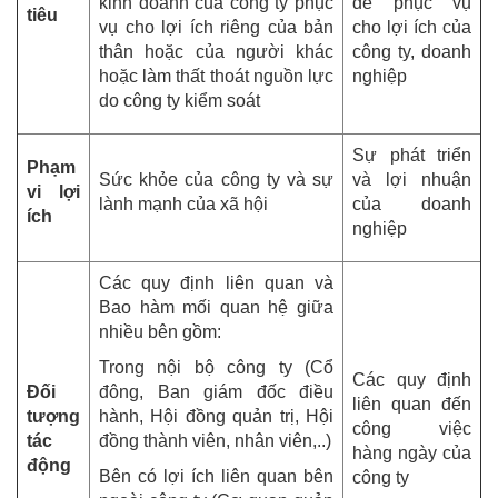
kinh doanh của công ty phục
để phục vụ
tiêu
vụ cho lợi ích riêng của bản
cho lợi ích của
thân hoặc của người khác
công ty, doanh
hoặc làm thất thoát nguồn lực
nghiệp
do công ty kiểm soát
Sự phát triển
Phạm
Sức khỏe của công ty và sự
và lợi nhuận
vi lợi
lành mạnh của xã hội
của doanh
ích
nghiệp
Các quy định liên quan và
Bao hàm mối quan hệ giữa
nhiều bên gồm:
Trong nội bộ công ty (Cổ
Các quy định
Đối
đông, Ban giám đốc điều
liên quan đến
tượng
hành, Hội đồng quản trị, Hội
công việc
tác
đồng thành viên, nhân viên,..)
hàng ngày của
động
Bên có lợi ích liên quan bên
công ty