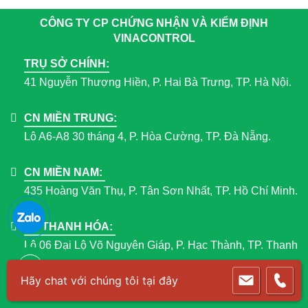
CÔNG TY CP CHỨNG NHẬN VÀ KIỂM ĐỊNH
VINACONTROL
TRỤ SỞ CHÍNH:
41 Nguyễn Thượng Hiền, P. Hai Bà Trưng, TP. Hà Nội.
CN MIỀN TRUNG:
Lô A6-A8 30 tháng 4, P. Hòa Cường, TP. Đà Nẵng.
CN MIỀN NAM:
435 Hoàng Văn Thụ, P. Tân Sơn Nhất, TP. Hồ Chí Minh.
VP THANH HÓA:
Lô 06 Đại Lộ Võ Nguyên Giáp, P. Hạc Thành, TP. Thanh
Hóa.
1800.6083
THÔNG TIN LIÊN HỆ