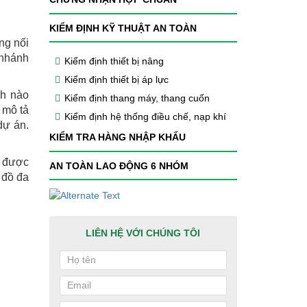
KIỂM ĐỊNH KỸ THUẬT AN TOÀN
ng nối
 nhánh
Kiểm định thiết bị nâng
Kiểm định thiết bị áp lực
nh nào
Kiểm định thang máy, thang cuốn
 mô tả
Kiểm định hệ thống điều chế, nạp khí
dự án.
KIỂM TRA HÀNG NHẬP KHẨU
n được
AN TOÀN LAO ĐỘNG 6 NHÓM
 đồ đa
LIÊN HỆ VỚI CHÚNG TÔI