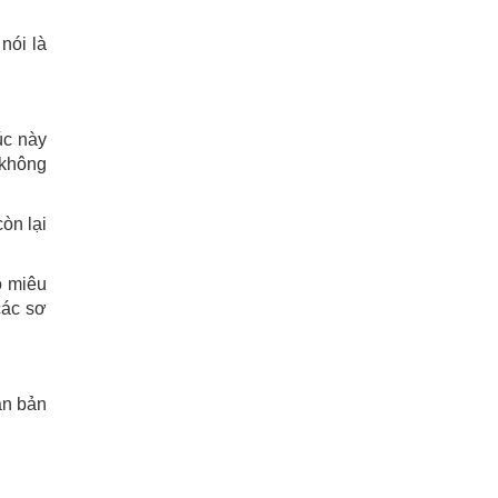
nói là
úc này
 không
òn lại
ồ miêu
các sơ
ăn bản