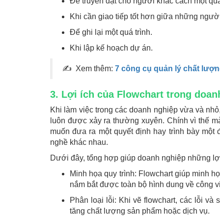
Để truyền đạt cho người khác cách một quá
Khi cần giao tiếp tốt hơn giữa những người
Để ghi lại một quá trình.
Khi lập kế hoạch dự án.
✍ Xem thêm:
7 công cụ quản lý chất lượn
3. Lợi ích của Flowchart trong doan
Khi làm việc trong các doanh nghiệp vừa và nhỏ, 
luôn được xảy ra thường xuyên. Chính vì thế mà
muốn đưa ra một quyết định hay trình bày một đ
nghề khác nhau.
Dưới đây, tổng hợp giúp doanh nghiệp những lợi 
Minh họa quy trình: Flowchart giúp minh họ
nắm bắt được toàn bộ hình dung về công v
Phân loại lỗi: Khi vẽ flowchart, các lỗi v
tăng chất lượng sản phẩm hoặc dịch vụ.