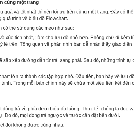
ên cùng một trang
 quả và tốt nhất thì nên tối ưu trên cùng một trang. Đây có thể 
g quá trình vẽ biểu đồ Flowchart.
ạn có thể sử dụng các mẹo như sau:
và xúc tích nhất, ;làm cho lưu đồ nhỏ hơn. Phông chữ đi kèm l
 tỷ lệ trên. Tổng quan về phần nhìn bạn dễ nhận thấy giao diện
 sắp xếp đường dẫn từ trái sang phải. Sau đó, những trình tự c
chart lớn ra thành các tập hợp nhỏ. Đầu tiên, bạn hãy vẽ lưu đ
trình. Trong mỗi bản chính này sẽ chứa một siêu liên kết đến 
ặt dòng trả về phía dưới biểu đồ luồng. Thực tế, chúng ta đọc v
tự. Do đó, mọi dòng trả ngược về trước cần đặt bên dưới.
yệt đối không được trùng nhau.