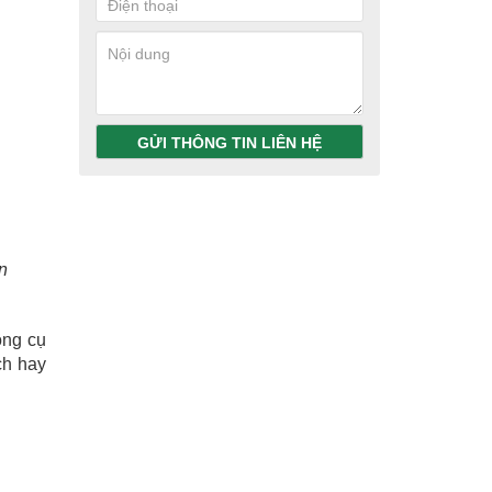
GỬI THÔNG TIN LIÊN HỆ
ện
ông cụ
ch hay