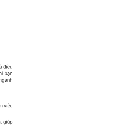
à điều
hi bạn
 ngành
m việc
, giúp