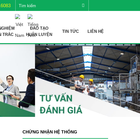
.6083
NGHIỆM
ĐÀO TẠO
TIN TỨC
LIÊN HỆ
N TRẮC
HUẤN LUYỆN
CHỨNG NHẬN HỆ THỐNG