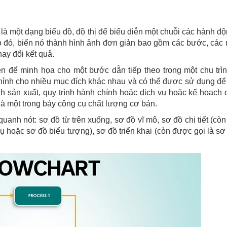
) là một dạng biểu đồ, đồ thị để biểu diễn một chuỗi các hành độ
ào đó, biến nó thành hình ảnh đơn giản bao gồm các bước, các
hay đổi kết quả.
n để minh họa cho một bước dẫn tiếp theo trong một chu trì
chỉnh cho nhiều mục đích khác nhau và có thể được sử dụng để
nh sản xuất, quy trình hành chính hoặc dịch vụ hoặc kế hoạch 
 là một trong bảy công cụ chất lượng cơ bản.
uanh nót: sơ đồ từ trên xuống, sơ đồ vĩ mô, sơ đồ chi tiết (cò
 vụ hoặc sơ đồ biểu tượng), sơ đồ triển khai (còn được gọi là sơ