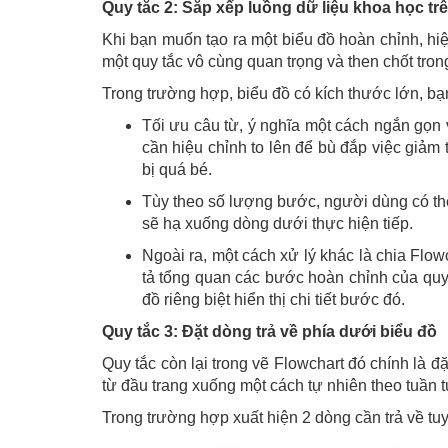
Quy tắc 2: Sắp xếp luồng dữ liệu khoa học tr
Khi bạn muốn tạo ra một biểu đồ hoàn chỉnh, hiệu
một quy tắc vô cùng quan trọng và then chốt tron
Trong trường hợp, biểu đồ có kích thước lớn, b
Tối ưu câu từ, ý nghĩa một cách ngắn gọn 
cần hiệu chỉnh to lên để bù đắp việc giảm
bị quá bé.
Tùy theo số lượng bước, người dùng có thể
sẽ hạ xuống dòng dưới thực hiện tiếp.
Ngoài ra, một cách xử lý khác là chia Flow
tả tổng quan các bước hoàn chỉnh của quy 
đồ riêng biệt hiển thị chi tiết bước đó.
Quy tắc 3: Đặt dòng trả về phía dưới biểu đồ
Quy tắc còn lại trong vẽ Flowchart đó chính là đ
từ đầu trang xuống một cách tự nhiên theo tuần 
Trong trường hợp xuất hiện 2 dòng cần trả về tu