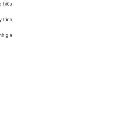
g hiệu
 trình
nh giá