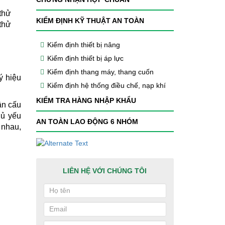
thử
KIỂM ĐỊNH KỸ THUẬT AN TOÀN
thử
Kiểm định thiết bị nâng
Kiểm định thiết bị áp lực
Kiểm định thang máy, thang cuốn
ý hiệu
Kiểm định hệ thống điều chế, nạp khí
KIỂM TRA HÀNG NHẬP KHẨU
ần cấu
hủ yếu
AN TOÀN LAO ĐỘNG 6 NHÓM
 nhau,
LIÊN HỆ VỚI CHÚNG TÔI