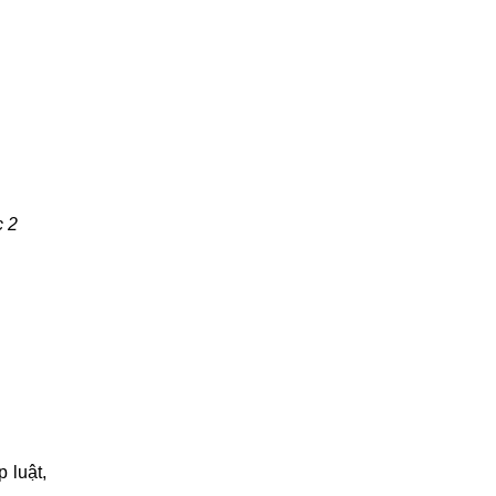
c 2
 luật,