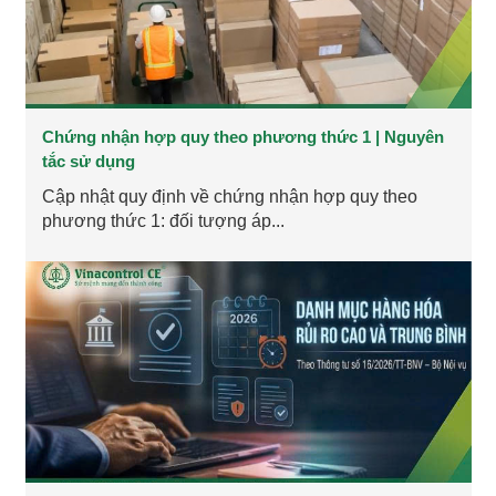
Chứng nhận hợp quy theo phương thức 1 | Nguyên
tắc sử dụng
Cập nhật quy định về chứng nhận hợp quy theo
phương thức 1: đối tượng áp...