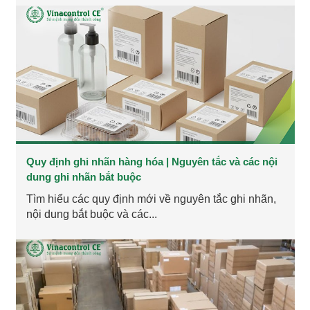
Quy định ghi nhãn hàng hóa | Nguyên tắc và các nội
dung ghi nhãn bắt buộc
Tìm hiểu các quy định mới về nguyên tắc ghi nhãn,
nội dung bắt buộc và các...