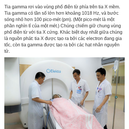
Tia gamma rơi vào vùng phổ điện từ phía trên tia X mềm.
Tia gamma có tần số lớn hơn khoảng 1018 Hz, và bước
sóng nhỏ hơn 100 pico-mét (pm). (Một pico-mét là một
phần nghìn tỉ của một mét.) Chúng chiếm giữ chung vùng
phổ điện từ với tia X cứng. Khác biệt duy nhất giữa chúng
là nguồn phát: tia X được tạo ra bởi các electron đang gia
tốc, còn tia gamma được tạo ra bởi các hạt nhân nguyên
tử.