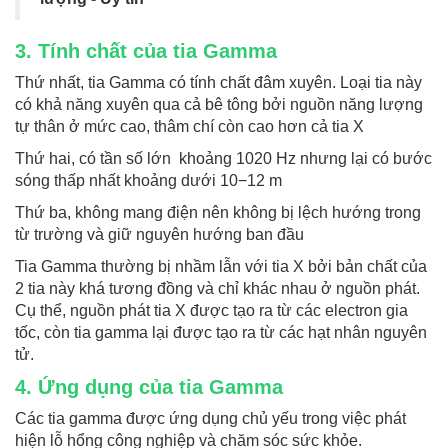
3. Tính chất của tia Gamma
Thứ nhất, tia Gamma có tính chất đâm xuyên. Loại tia này
có khả năng xuyên qua cả bê tông bởi nguồn năng lượng
tự thân ở mức cao, thâm chí còn cao hơn cả tia X
Thứ hai, có tần số lớn khoảng 1020 Hz nhưng lại có bước
sóng thấp nhất khoảng dưới 10−12 m
Thứ ba, không mang điện nên không bị lệch hướng trong
từ trường và giữ nguyên hướng ban đầu
Tia Gamma thường bị nhầm lẫn với tia X bởi bản chất của
2 tia này khá tương đồng và chỉ khác nhau ở nguồn phát.
Cụ thể, nguồn phát tia X được tạo ra từ các electron gia
tốc, còn tia gamma lại được tạo ra từ các hạt nhân nguyên
tử.
4. Ứng dụng của tia Gamma
Các tia gamma được ứng dụng chủ yếu trong việc phát
hiện lỗ hổng công nghiệp và chăm sóc sức khỏe.