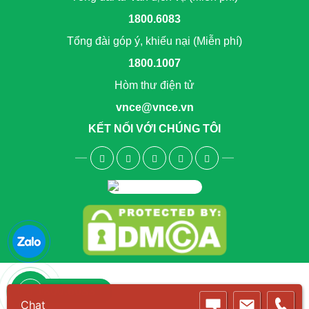
1800.6083
Tổng đài góp ý, khiếu nại (Miễn phí)
1800.1007
Hòm thư điện tử
vnce@vnce.vn
KẾT NỐI VỚI CHÚNG TÔI
1800.6083
Chat