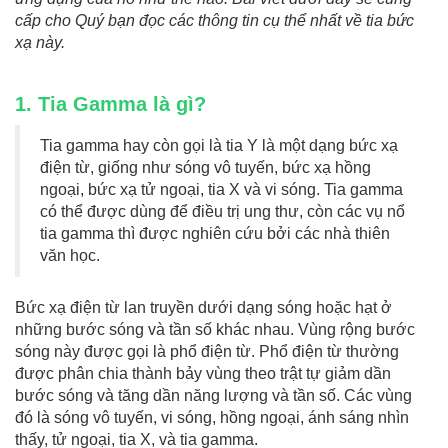
cấp cho Quý bạn đọc các thông tin cụ thể nhất về tia bức
xạ này.
1. Tia Gamma là gì?
Tia gamma hay còn gọi là tia Y là một dạng bức xạ
điện từ, giống như sóng vô tuyến, bức xạ hồng
ngoại, bức xạ tử ngoại, tia X và vi sóng. Tia gamma
có thể được dùng để điều trị ung thư, còn các vụ nổ
tia gamma thì được nghiên cứu bởi các nhà thiên
văn học.
Bức xạ điện từ lan truyền dưới dạng sóng hoặc hạt ở
những bước sóng và tần số khác nhau. Vùng rộng bước
sóng này được gọi là phổ điện từ. Phổ điện từ thường
được phân chia thành bảy vùng theo trật tự giảm dần
bước sóng và tăng dần năng lượng và tần số. Các vùng
đó là sóng vô tuyến, vi sóng, hồng ngoại, ánh sáng nhìn
thấy, tử ngoại, tia X, và tia gamma.