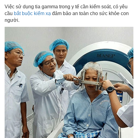
Việc sử dụng tia gamma trong y tế cần kiểm soát, có yêu
cầu
bắt buộc kiểm xạ
đảm bảo an toàn cho sức khỏe con
người.