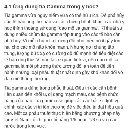
4.1 Ứng dụng tia Gamma trong y học?
Tia gamma vừa nguy hiểm vừa có thể hữu ích. Để phá hủy
các tế bào ung thư não và các chứng bệnh khác, các nhà y
học thỉnh thoảng sử dụng “dao mổ tia gamma”. Kĩ thuật sử
dụng nhiều chùm tia gamma tập trung vào các tế bào cần
phá hủy. Vì mỗi chùm tia tương đối nhỏ, nên nó ít gây tổn
hại cho các mô não khỏe mạnh. Nhưng nơi chúng tập
trung, lượng bức xạ có cường độ đủ mạnh để tiêu diệt các
tế bào ung thư. Vì não là cơ quan tinh vi, nên dao mổ tia
gamma là một phương thức tương đối an toàn để tiến
hành những loại phẫu thuật nhất định gây khó khăn đối với
dao mổ thông thường.
Tia gamma dùng trong phẫu thuật, điều trị các căn bệnh
liên quan đến khối u, dị dạng mạch máu, các bệnh chức
năng của não. Tia gamma sẽ giúp các các bác sĩ định vị
chính xác các vị trí tổn thương để việc điều trị đạt hiệu quả
cao. Một ca phẫu thuật thực hiện bằng phương pháp này
tại Việt Nam có chi phí chỉ bằng 1/6 hoặc 1/8 so với các
nước trong khu vực.