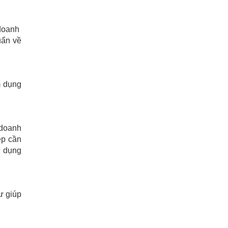
 doanh
uẩn về
m dụng
 doanh
ệp cần
ử dụng
ư giúp