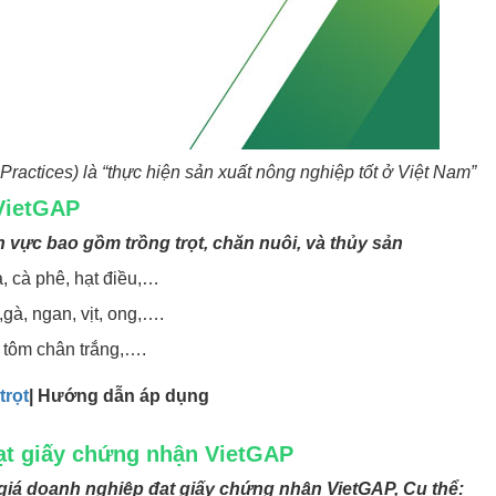
ractices) là “thực hiện sản xuất nông nghiệp tốt ở Việt Nam”
 VietGAP
h vực bao gồm trồng trọt, chăn nuôi, và thủy sản
úa, cà phê, hạt điều,…
,gà, ngan, vịt, ong,….
, tôm chân trắng,….
trọt
| Hướng dẫn áp dụng
đạt giấy chứng nhận VietGAP
 giá doanh nghiệp đạt giấy chứng nhận VietGAP, Cụ thể: