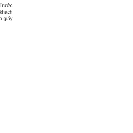
 Trước
 khách
o giấy