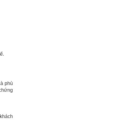
ể.
là phù
 chứng
 khách