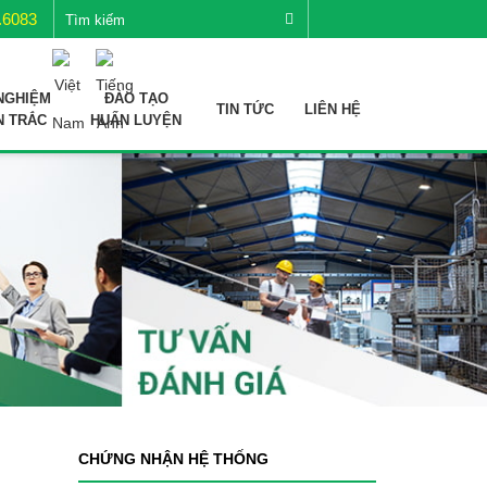
.6083
NGHIỆM
ĐÀO TẠO
TIN TỨC
LIÊN HỆ
N TRẮC
HUẤN LUYỆN
CHỨNG NHẬN HỆ THỐNG