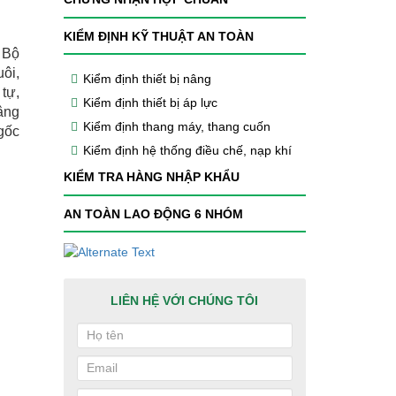
KIỂM ĐỊNH KỸ THUẬT AN TOÀN
 Bộ
ôi,
Kiểm định thiết bị nâng
tự,
Kiểm định thiết bị áp lực
âng
Kiểm định thang máy, thang cuốn
gốc
Kiểm định hệ thống điều chế, nạp khí
KIỂM TRA HÀNG NHẬP KHẨU
AN TOÀN LAO ĐỘNG 6 NHÓM
LIÊN HỆ VỚI CHÚNG TÔI