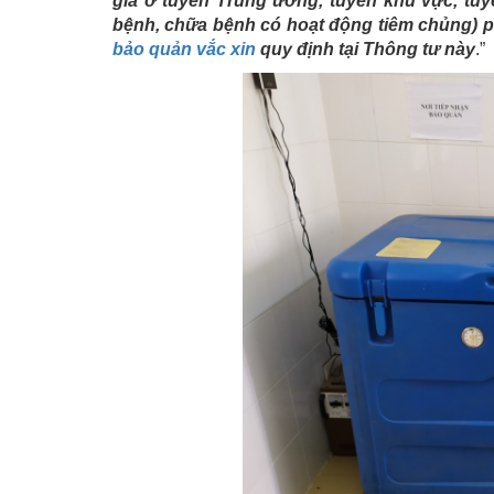
gia ở tuyến Trung ương, tuyến khu vực, tuy
bệnh, chữa bệnh có hoạt động tiêm chủng) ph
bảo quản vắc xin
quy định tại Thông tư này
.”