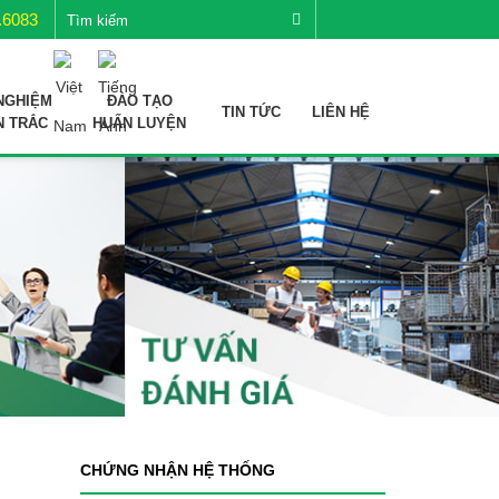
.6083
NGHIỆM
ĐÀO TẠO
TIN TỨC
LIÊN HỆ
N TRẮC
HUẤN LUYỆN
CHỨNG NHẬN HỆ THỐNG