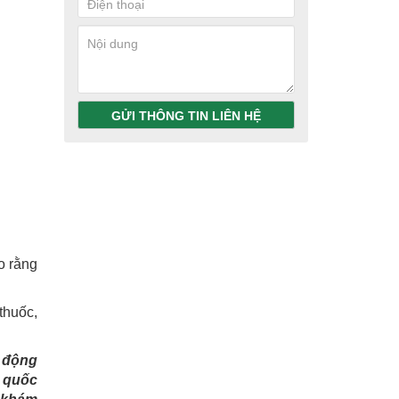
GỬI THÔNG TIN LIÊN HỆ
o rằng
thuốc,
 động
g quốc