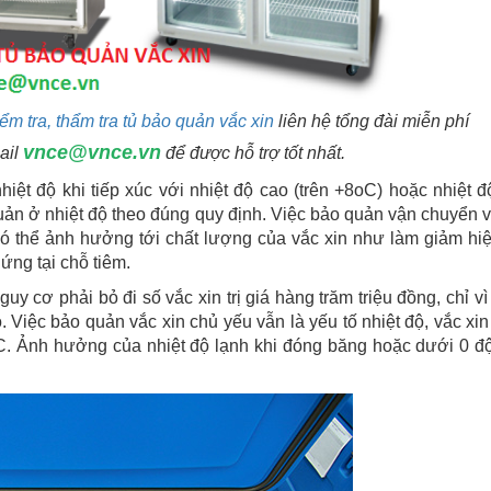
ểm tra, thẩm tra tủ bảo quản vắc xin
liên hệ tổng đài miễn phí
vnce@vnce.vn
ail
để được hỗ trợ tốt nhất.
iệt độ khi tiếp xúc với nhiệt độ cao (trên +8oC) hoặc nhiệt đ
uản ở nhiệt độ theo đúng quy định. Việc bảo quản vận chuyển v
 có thể ảnh hưởng tới chất lượng của vắc xin như làm giảm hi
ứng tại chỗ tiêm.
 cơ phải bỏ đi số vắc xin trị giá hàng trăm triệu đồng, chỉ vì
o. Việc bảo quản vắc xin chủ yếu vẫn là yếu tố nhiệt độ, vắc xi
 C. Ảnh hưởng của nhiệt độ lạnh khi đóng băng hoặc dưới 0 đ