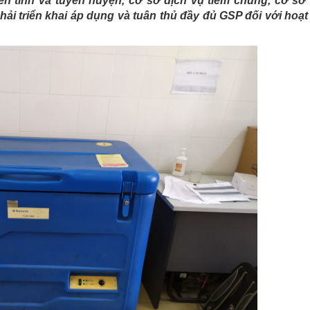
ến tỉnh và tuyến huyện, cơ sở dịch vụ tiêm chủng, cơ s
ải triển khai áp dụng và tuân thủ đầy đủ GSP đối với hoạ