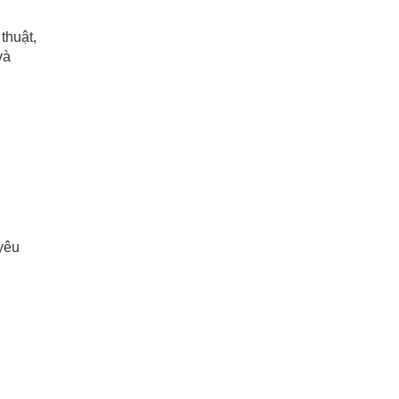
thuật,
và
 yêu