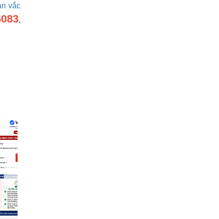
ản vắc
6083
,