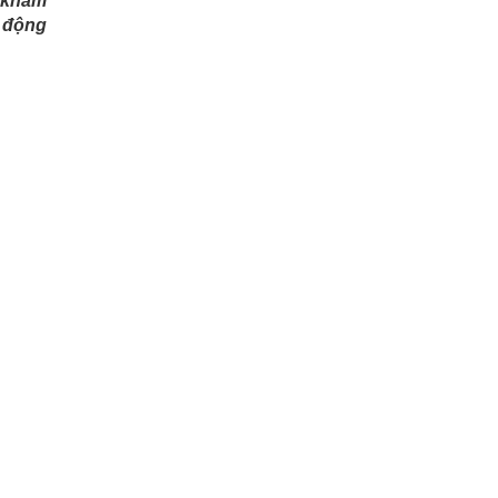
ở khám
t động