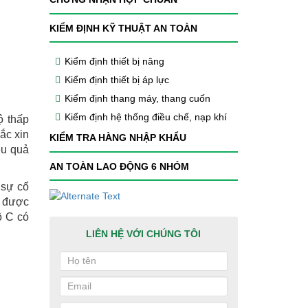
KIỂM ĐỊNH KỸ THUẬT AN TOÀN
Kiểm định thiết bị nâng
Kiểm định thiết bị áp lực
Kiểm định thang máy, thang cuốn
Kiểm định hệ thống điều chế, nạp khí
ộ thấp
ắc xin
KIỂM TRA HÀNG NHẬP KHẨU
ệu quả
AN TOÀN LAO ĐỘNG 6 NHÓM
 sự cố
n được
ộ C có
LIÊN HỆ VỚI CHÚNG TÔI