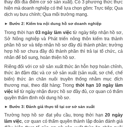
thay đổi địa điểm cơ sở sản xuất). Có 3 phương thức thực
hiện mà doanh nghiệp có thể lựa chọn gồm: Trực tiếp; Qua
dịch vụ bưu chính; Qua môi trường mạng.
► Bước 2: Kiểm tra nội dung hồ sơ doanh nghiệp
Trong thời hạn
03 ngày làm việc
từ ngày tiếp nhận hồ sơ,
Sở Nông nghiệp và Phát triển nông thôn kiểm tra thành
phần hồ sơ và tiếp nhận hồ sơ đầy đủ thành phần; trường
hợp hồ sơ chưa đầy đủ thành phần thì trả lại tổ chức, cá
nhân để bổ sung, hoàn thiện hồ sơ.
Riêng đối với cơ sở sản xuất thức ăn hỗn hợp hoàn chỉnh,
thức ăn đậm đặc và cơ sở sản xuất (sản xuất, sơ chế, chế
biến) thức ăn chăn nuôi truyền thống nhằm mục đích
thương mại, theo đặt hàng: Trong
thời hạn 10 ngày làm
việc
kể từ ngày nhận được hồ sơ đầy đủ, cơ quan có thẩm
quyền thẩm định nội dung hồ sơ.
► Bước 3: Đánh giá thực tế tại cơ sở sản xuất
Trường hợp hồ sơ đạt yêu cầu, trong thời hạn
20 ngày
làm việc
, cơ quan có thẩm quyền thành lập đoàn đánh giá