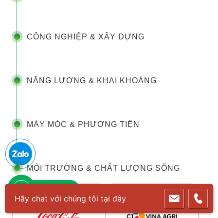
CÔNG NGHIỆP & XÂY DỰNG
NĂNG LƯỢNG & KHAI KHOÁNG
MÁY MÓC & PHƯƠNG TIỆN
MÔI TRƯỜNG & CHẤT LƯỢNG SỐNG
1800.6083