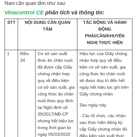
Nam cần quan tâm như sau:
Vinacontrol CE
phân tích và thông tin:
STT
NỘI DUNG CẦN QUAN
TÁC ĐỘNG VÀ HÀNH
TÂM
ĐỘNG
PHẢI/CẦN/KHUYẾN
NGHỊ THỰC HIỆN
1
Điều
Cơ sở sản xuất
Hiệu lực của Giấy chứng
34
thức ăn chăn nuôi
nhận hợp quy về điều
đã được cấp Giấy
kiện cơ sở sản xuất, gia
chứng nhận hợp
công thức ăn chăn nuôi
quy về điều kiện
sẽ được duy trì đến hết
cơ sở sản xuất, gia
ngày hết hiệu lực ghi trên
công thức ăn chăn
Giấy chứng nhận.
nuôi theo quy định
Sau ngày này:
tại Nghị định số
39/2017/NĐ-CP
- Các tổ chức, các nhân
nhưng hết hiệu lực
sau thực hiện đăng ký
trong thời gian từ
cấp Giấy chứng nhận đủ
ngày 05/03/2020
điều kiện sản xuất thức