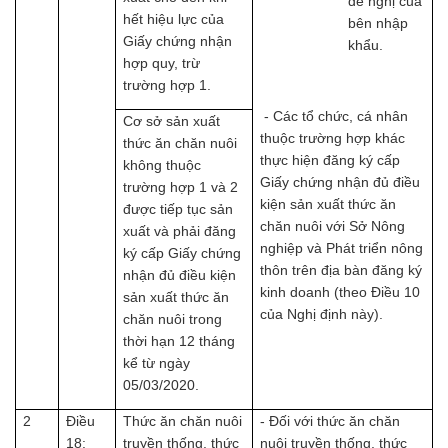
đề nghị của
hết hiệu lực của
bên nhập
Giấy chứng nhận
khẩu.
hợp quy, trừ
trường hợp 1.
- Các tổ chức, cá nhân
Cơ sở sản xuất
thuộc trường hợp khác
thức ăn chăn nuôi
thực hiện đăng ký cấp
không thuộc
Giấy chứng nhận đủ điều
trường hợp 1 và 2
kiện sản xuất thức ăn
được tiếp tục sản
chăn nuôi với Sở Nông
xuất và phải đăng
nghiệp và Phát triển nông
ký cấp Giấy chứng
thôn trên địa bàn đăng ký
nhận đủ điều kiện
kinh doanh (theo Điều 10
sản xuất thức ăn
của Nghị định này).
chăn nuôi trong
thời hạn 12 tháng
kể từ ngày
05/03/2020.
2
Điều
Thức ăn chăn nuôi
- Đối với thức ăn chăn
18:
truyền thống, thức
nuôi truyền thống, thức