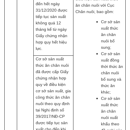
đến hết ngày
ăn chăn nuôi với Cục
31/12/2020 được
Chăn nuôi, bao gồm:
tiếp tục sản xuất
Cơ sở sản
không quá 12
xuất thức
tháng kể từ ngày
ăn chăn
Giấy chứng nhận
nuôi bổ
hợp quy hết hiệu
sung;
lực.
Cơ sở sản
Cơ sở sản xuất
xuất đồng
thức ăn chăn nuôi
thời thức ăn
đã được cấp Giấy
chăn nuôi
chứng nhận hợp
bổ sung và
quy về điều kiện
thức ăn
cơ sở sản xuất, gia
khác;
công thức ăn chăn
Cơ sở sản
nuôi theo quy định
xuất thức
tại Nghị định số
ăn chăn
39/2017/NĐ-CP
nuôi xuất
được tiếp tục sản
khẩu theo
xuất cho đến khi