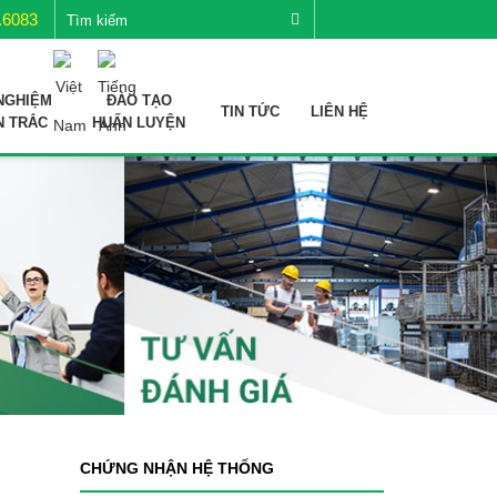
.6083
NGHIỆM
ĐÀO TẠO
TIN TỨC
LIÊN HỆ
N TRẮC
HUẤN LUYỆN
CHỨNG NHẬN HỆ THỐNG