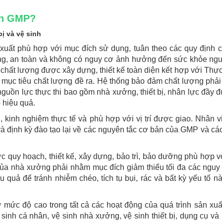
uẩn GMP?
bị và vệ sinh
uất phù hợp với mục đích sử dụng, tuân theo các quy định 
ng, an toàn và không có nguy cơ ảnh hưởng đến sức khỏe ng
chất lượng được xây dựng, thiết kế toàn diện kết hợp với Thự
n mục tiêu chất lượng đề ra. Hệ thống bảo đảm chất lượng phả
guồn lực thực thi bao gồm nhà xưởng, thiết bị, nhân lực đầy đ
 hiệu quả.
 kinh nghiệm thực tế và phù hợp với vị trí được giao. Nhân vi
 và định kỳ đào tạo lại về các nguyên tắc cơ bản của GMP và cá
ợc quy hoạch, thiết kế, xây dựng, bảo trì, bảo dưỡng phù hợp v
ế của nhà xưởng phải nhằm mục đích giảm thiểu tối đa các nguy
 quả để tránh nhiễm chéo, tích tụ bụi, rác và bất kỳ yếu tố n
ở mức độ cao trong tất cả các hoạt động của quá trình sản xuấ
nh cá nhân, vệ sinh nhà xưởng, vệ sinh thiết bị, dụng cụ và 