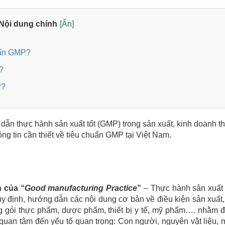
Nội dung chính
[Ẩn]
uẩn GMP?
?
P?
dẫn thực hành sản xuất tốt (GMP) trong sản xuất, kinh doanh t
ông tin cần thiết về tiêu chuẩn GMP tại Việt Nam.
h của “
Good manufacturing Practice
”
– Thực hành sản xuất t
 định, hướng dẫn các nội dung cơ bản về điều kiện sản xuất,
ng gói thực phẩm, dược phẩm, thiết bị y tế, mỹ phẩm…. nhằm 
uan tâm đến yếu tố quan trọng: Con người, nguyên vật liệu, 