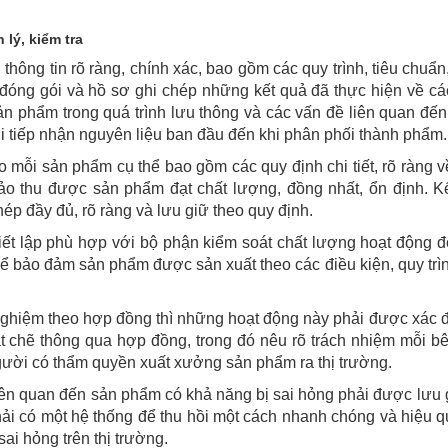
 lý, kiểm tra
i thông tin rõ ràng, chính xác, bao gồm các quy trình, tiêu chuẩ
óng gói và hồ sơ ghi chép những kết quả đã thực hiện về cá
sản phẩm trong quá trình lưu thông và các vấn đề liên quan đế
khi tiếp nhận nguyên liệu ban đầu đến khi phân phối thành phẩm.
o mỗi sản phẩm cụ thể bao gồm các quy định chi tiết, rõ ràng v
ảo thu được sản phẩm đạt chất lượng, đồng nhất, ổn định. K
ép đầy đủ, rõ ràng và lưu giữ theo quy định.
iết lập phù hợp với bộ phận kiểm soát chất lượng hoạt động đ
để bảo đảm sản phẩm được sản xuất theo các điều kiện, quy trì
nghiệm theo hợp đồng thì những hoạt động này phải được xác đ
ặt chẽ thông qua hợp đồng, trong đó nêu rõ trách nhiệm mỗi b
gười có thẩm quyền xuất xưởng sản phẩm ra thị trường.
 liên quan đến sản phẩm có khả năng bị sai hỏng phải được lưu 
hải có một hệ thống để thu hồi một cách nhanh chóng và hiệu q
ai hỏng trên thị trường.