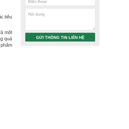
c tiêu
là một
GỬI THÔNG TIN LIÊN HỆ
ng quá
n phẩm