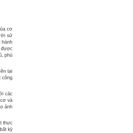
của cơ
ười sử
c hành
i được
ủ, phù
ên tại
c công
ới các
 cơ và
ào ảnh
t thực
bất kỳ