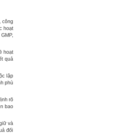
n, công
c hoạt
n GMP,
ề hoạt
ết quả
ộc lập
nh phù
ịnh rõ
ên bao
giữ và
uả đối