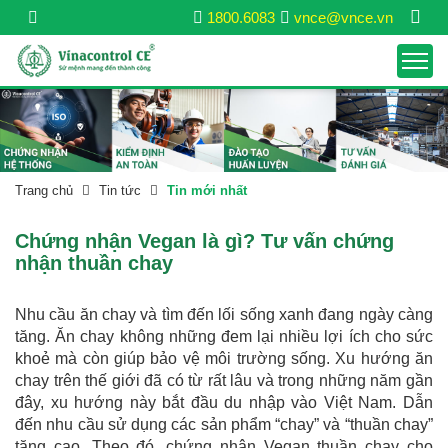
1800.6083
vnce@vnce.vn
Trang chủ
Tin tức
Tin mới nhất
Chứng nhận Vegan là gì? Tư vấn chứng
nhận thuần chay
Nhu cầu ăn chay và tìm đến lối sống xanh đang ngày càng
tăng. Ăn chay không những đem lại nhiều lợi ích cho sức
khoẻ mà còn giúp bảo vệ môi trường sống. Xu hướng ăn
chay trên thế giới đã có từ rất lâu và trong những năm gần
đây, xu hướng này bắt đầu du nhập vào Việt Nam. Dẫn
đến nhu cầu sử dụng các sản phẩm “chay” và “thuần chay”
tăng cao. Theo đó, chứng nhận Vegan thuần chay cho