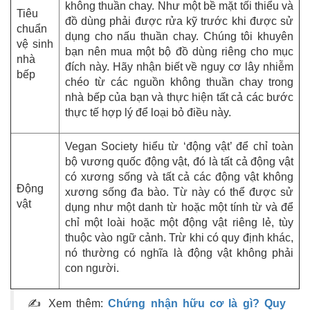
không thuần chay. Như một bề mặt tối thiểu và
Tiêu
đồ dùng phải được rửa kỹ trước khi được sử
chuẩn
dụng cho nấu thuần chay. Chúng tôi khuyên
vệ sinh
bạn nên mua một bộ đồ dùng riêng cho mục
nhà
đích này. Hãy nhận biết về nguy cơ lây nhiễm
bếp
chéo từ các nguồn không thuần chay trong
nhà bếp của bạn và thực hiện tất cả các bước
thực tế hợp lý để loại bỏ điều này.
Vegan Society hiểu từ ‘động vật’ để chỉ toàn
bộ vương quốc động vật, đó là tất cả động vật
có xương sống và tất cả các động vật không
Động
xương sống đa bào. Từ này có thể được sử
vật
dụng như một danh từ hoặc một tính từ và để
chỉ một loài hoặc một động vật riêng lẻ, tùy
thuộc vào ngữ cảnh. Trừ khi có quy định khác,
nó thường có nghĩa là động vật không phải
con người.
✍ Xem thêm:
Chứng nhận hữu cơ là gì? Quy