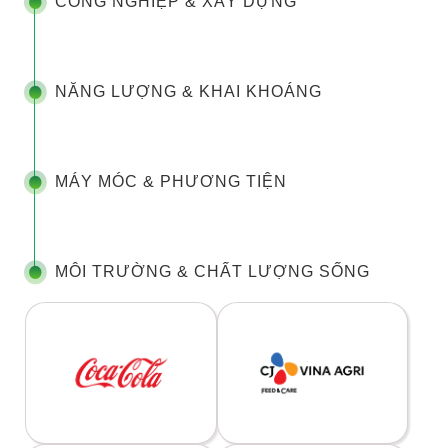
CÔNG NGHIỆP & XÂY DỰNG
NĂNG LƯỢNG & KHAI KHOÁNG
MÁY MÓC & PHƯƠNG TIỆN
MÔI TRƯỜNG & CHẤT LƯỢNG SỐNG