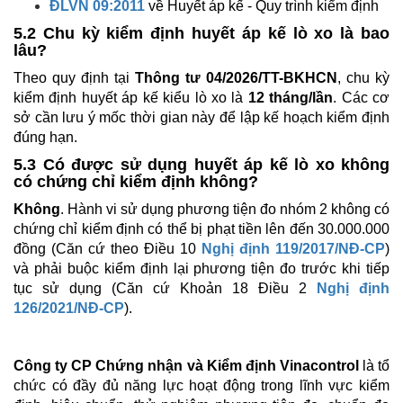
ĐLVN 09:2011
về Huyết áp kế - Quy trình kiểm định
5.2 Chu kỳ kiểm định huyết áp kế lò xo là bao
lâu?
Theo quy định tại
Thông tư 04/2026/TT-BKHCN
, chu kỳ
kiểm định huyết áp kế kiểu lò xo là
12 tháng/lần
. Các cơ
sở cần lưu ý mốc thời gian này để lập kế hoạch kiểm định
đúng hạn.
5.3 Có được sử dụng huyết áp kế lò xo không
có chứng chỉ kiểm định không?
Không
. Hành vi sử dụng phương tiện đo nhóm 2 không có
chứng chỉ kiểm định có thể bị phạt tiền lên đến 30.000.000
đồng (Căn cứ theo Điều 10
Nghị định 119/2017/NĐ-CP
)
và phải buộc kiểm định lại phương tiện đo trước khi tiếp
tục sử dụng (Căn cứ Khoản 18 Điều 2
Nghị định
126/2021/NĐ-CP
).
Công ty CP Chứng nhận và Kiểm định Vinacontrol
là tổ
chức có đầy đủ năng lực hoạt động trong lĩnh vực kiểm