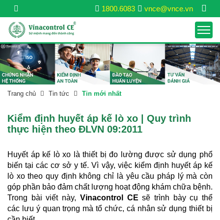
1800.6083
vnce@vnce.vn
Trang chủ
Tin tức
Tin mới nhất
Kiểm định huyết áp kế lò xo | Quy trình
thực hiện theo ĐLVN 09:2011
Huyết áp kế lò xo là thiết bị đo lường được sử dụng phổ
biến tại các cơ sở y tế. Vì vậy, việc kiểm định huyết áp kế
lò xo theo quy định không chỉ là yêu cầu pháp lý mà còn
góp phần bảo đảm chất lượng hoạt động khám chữa bệnh.
Trong bài viết này,
Vinacontrol CE
sẽ trình bày cụ thể
các lưu ý quan trọng mà tổ chức, cá nhân sử dụng thiết bị
cần biết.