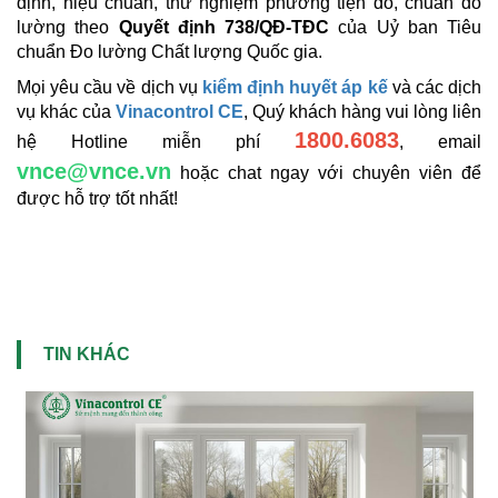
định, hiệu chuẩn, thử nghiệm phương tiện đo, chuẩn đo
lường theo
Quyết định 738/QĐ-TĐC
của Uỷ ban Tiêu
chuẩn Đo lường Chất lượng Quốc gia.
Mọi yêu cầu về dịch vụ
kiểm định huyết áp kế
và các dịch
vụ khác của
Vinacontrol CE
, Quý khách hàng vui lòng liên
1800.6083
hệ Hotline miễn phí
, email
vnce@vnce.vn
hoặc chat ngay với chuyên viên để
được hỗ trợ tốt nhất!
TIN KHÁC