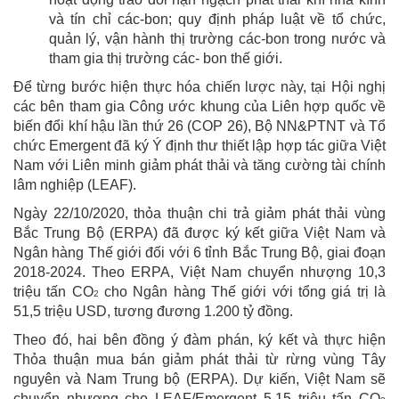
và tín chỉ các-bon; quy định pháp luật về tổ chức,
quản lý, vận hành thị trường các-bon trong nước và
tham gia thị trường các- bon thế giới.
Để từng bước hiện thực hóa chiến lược này, tại Hội nghị
các bên tham gia Công ước khung của Liên hợp quốc về
biến đổi khí hậu lần thứ 26 (COP 26), Bộ NN&PTNT và Tổ
chức Emergent đã ký Ý định thư thiết lập hợp tác giữa Việt
Nam với Liên minh giảm phát thải và tăng cường tài chính
lâm nghiệp (LEAF).
Ngày 22/10/2020, thỏa thuận chi trả giảm phát thải vùng
Bắc Trung Bộ (ERPA) đã được ký kết giữa Việt Nam và
Ngân hàng Thế giới đối với 6 tỉnh Bắc Trung Bộ, giai đoạn
2018-2024. Theo ERPA, Việt Nam chuyển nhượng 10,3
triệu tấn CO
cho Ngân hàng Thế giới với tổng giá trị là
2
51,5 triệu USD, tương đương 1.200 tỷ đồng.
Theo đó, hai bên đồng ý đàm phán, ký kết và thực hiện
Thỏa thuận mua bán giảm phát thải từ rừng vùng Tây
nguyên và Nam Trung bộ (ERPA). Dự kiến, Việt Nam sẽ
chuyển nhượng cho LEAF/Emergent 5,15 triệu tấn CO