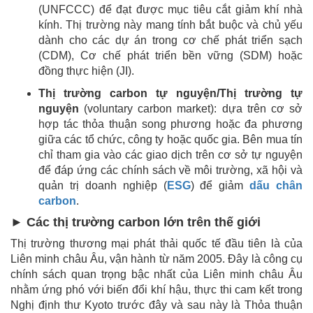
(UNFCCC) để đạt được mục tiêu cắt giảm khí nhà
kính. Thị trường này mang tính bắt buộc và chủ yếu
dành cho các dự án trong cơ chế phát triển sạch
(CDM), Cơ chế phát triển bền vững (SDM) hoặc
đồng thực hiện (JI).
Thị trường carbon tự nguyện/Thị trường tự
nguyện
(voluntary carbon market): dựa trên cơ sở
hợp tác thỏa thuận song phương hoặc đa phương
giữa các tổ chức, công ty hoặc quốc gia. Bên mua tín
chỉ tham gia vào các giao dịch trên cơ sở tự nguyện
để đáp ứng các chính sách về môi trường, xã hội và
quản trị doanh nghiệp (
ESG
) để giảm
dấu chân
carbon
.
► Các thị trường carbon lớn trên thế giới
Thị trường thương mại phát thải quốc tế đầu tiên là của
Liên minh châu Âu, vận hành từ năm 2005. Đây là công cụ
chính sách quan trọng bậc nhất của Liên minh châu Âu
nhằm ứng phó với biến đổi khí hậu, thực thi cam kết trong
Nghị định thư Kyoto trước đây và sau này là Thỏa thuận