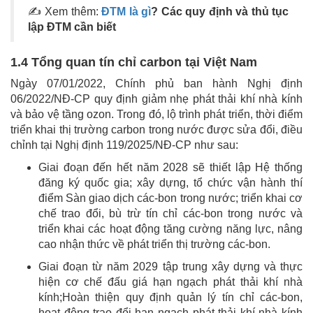
✍ Xem thêm:
ĐTM là gì
? Các quy định và thủ tục
lập ĐTM cần biết
1.4 Tổng quan tín chỉ carbon tại Việt Nam
Ngày 07/01/2022, Chính phủ ban hành Nghị định
06/2022/NĐ-CP quy định giảm nhẹ phát thải khí nhà kính
và bảo vệ tầng ozon. Trong đó, lộ trình phát triển, thời điểm
triển khai thị trường carbon trong nước được sửa đổi, điều
chỉnh tại Nghị định 119/2025/NĐ-CP như sau:
Giai đoạn đến hết năm 2028 sẽ thiết lập Hệ thống
đăng ký quốc gia; xây dựng, tổ chức vận hành thí
điểm Sàn giao dịch các-bon trong nước; triển khai cơ
chế trao đổi, bù trừ tín chỉ các-bon trong nước và
triển khai các hoạt động tăng cường năng lực, nâng
cao nhận thức về phát triển thị trường các-bon.
Giai đoạn từ năm 2029 tập trung xây dựng và thực
hiện cơ chế đấu giá hạn ngạch phát thải khí nhà
kính;Hoàn thiện quy định quản lý tín chỉ các-bon,
hoạt động trao đổi hạn ngạch phát thải khí nhà kính