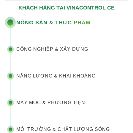
KHÁCH HÀNG TẠI VINACONTROL CE
NÔNG SẢN & THỰC PHẨM
CÔNG NGHIỆP & XÂY DỰNG
NĂNG LƯỢNG & KHAI KHOÁNG
MÁY MÓC & PHƯƠNG TIỆN
MÔI TRƯỜNG & CHẤT LƯỢNG SỐNG