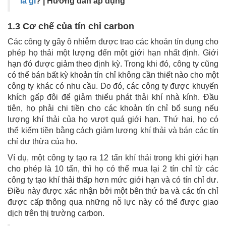
là gì
? | Hướng dẫn áp dụng
1.3 Cơ chế của tín chỉ carbon
Các công ty gây ô nhiễm được trao các khoản tín dụng cho
phép họ thải một lượng đến một giới hạn nhất định. Giới
hạn đó được giảm theo định kỳ. Trong khi đó, công ty cũng
có thể bán bất kỳ khoản tín chỉ không cần thiết nào cho một
công ty khác có nhu cầu. Do đó, các công ty được khuyến
khích gấp đôi để giảm thiểu phát thải khí nhà kính. Đầu
tiên, họ phải chi tiền cho các khoản tín chỉ bổ sung nếu
lượng khí thải của họ vượt quá giới hạn. Thứ hai, họ có
thể kiếm tiền bằng cách giảm lượng khí thải và bán các tín
chỉ dư thừa của họ.
Ví dụ, một công ty tạo ra 12 tấn khí thải trong khi giới hạn
cho phép là 10 tấn, thì họ có thể mua lại 2 tín chỉ từ các
công ty tạo khí thải thấp hơn mức giới hạn và có tín chỉ dư.
Điều này được xác nhận bởi một bên thứ ba và các tín chỉ
được cấp thông qua những nỗ lực này có thể được giao
dịch trên thị trường carbon.