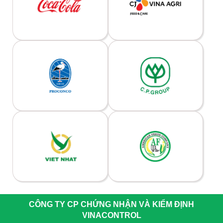
CÔNG TY CP CHỨNG NHẬN VÀ KIỂM ĐỊNH
VINACONTROL