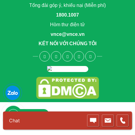
Tổng đài góp ý, khiếu nại (Miễn phí)
1800.1007
Hòm thư điện tử
vnce@vnce.vn
KẾT NỐI VỚI CHÚNG TÔI
1800.6083
Chat