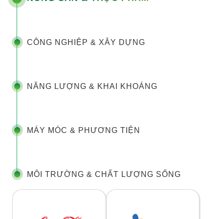
CÔNG NGHIỆP & XÂY DỰNG
NĂNG LƯỢNG & KHAI KHOÁNG
MÁY MÓC & PHƯƠNG TIỆN
MÔI TRƯỜNG & CHẤT LƯỢNG SỐNG