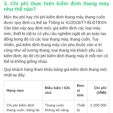
3. Chi phí thực hiện kiểm định thang máy
như thế nào?
Mức thu phí hay chi phí kiểm định thang máy, thang cuốn
được quy định cụ thể tại Thông tư 41/2016/TT-BLĐTBXH.
Văn bản này quy định mức giá kiểm định các loại máy
móc, thiết bị vật tư có yêu cầu nghiêm ngặt về an toàn lao
động trong đó có các loại thang máy, thang cuốn. Tuy
nhiên, giá kiểm định thang máy còn phụ thuộc vào vị trí
cũng như số lượng thang, loại thang mà khách yêu cầu
kiểm định, do đó chi phí kiểm định thang máy ở mỗi nơi có
thể là không giống nhau.
Quý khách hàng tham khảo bảng giá kiểm định thang mới
nhất tại đây:
Đơn
Điều kiện / Ghi
Chi phí
Hạng mục
vị
chú
(VNĐ)
tính
Chi phí kiểm định
Thang cuốn
Thiết
2.200.000
thang cuốn, băng tải
không kể năng
bị