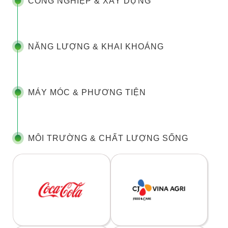
CÔNG NGHIỆP & XÂY DỰNG
NĂNG LƯỢNG & KHAI KHOÁNG
MÁY MÓC & PHƯƠNG TIỆN
MÔI TRƯỜNG & CHẤT LƯỢNG SỐNG