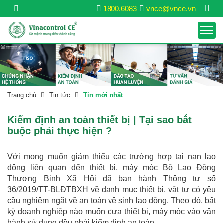
1800.6083
vnce@vnce.vn
Trang chủ
Tin tức
Tin mới nhất
Kiểm định an toàn thiết bị | Tại sao bắt
buộc phải thực hiện ?
Với mong muốn giảm thiểu các trường hợp tai nạn lao
động liên quan đến thiết bị, máy móc Bộ Lao Động
Thương Binh Xã Hội đã ban hành Thông tư số
36/2019/TT-BLĐTBXH về danh mục thiết bị, vật tư có yêu
cầu nghiêm ngặt về an toàn vệ sinh lao động. Theo đó, bất
kỳ doanh nghiệp nào muốn đưa thiết bị, máy móc vào vận
hành sử dụng đều phải kiểm định an toàn.