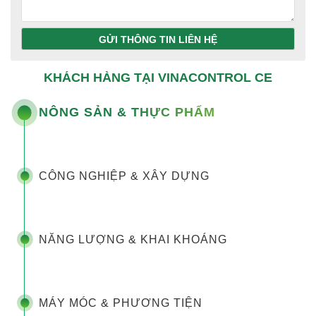
GỬI THÔNG TIN LIÊN HỆ
KHÁCH HÀNG TẠI VINACONTROL CE
NÔNG SẢN & THỰC PHẨM
CÔNG NGHIỆP & XÂY DỰNG
NĂNG LƯỢNG & KHAI KHOÁNG
MÁY MÓC & PHƯƠNG TIỆN