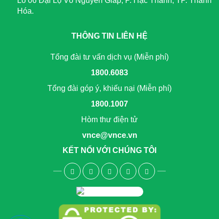
Lô 06 Đại Lộ Võ Nguyên Giáp, P. Hạc Thành, TP. Thanh
Hóa.
THÔNG TIN LIÊN HỆ
Tổng đài tư vấn dịch vụ (Miễn phí)
1800.6083
Tổng đài góp ý, khiếu nại (Miễn phí)
1800.1007
Hòm thư điện tử
vnce@vnce.vn
KẾT NỐI VỚI CHÚNG TÔI