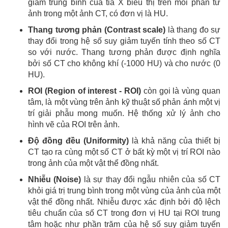
giảm trung bình của tia X biểu thị trên mỗi phần từ
ảnh trong một ảnh CT, có đơn vị là HU.
Thang tương phản (Contrast scale)
là thang đo sự
thay đổi trong hệ số suy giảm tuyến tính theo số CT
so với nước. Thang tương phản được định nghĩa
bởi số CT cho không khí (-1000 HU) và cho nước (0
HU).
ROI (Region of interest - ROI)
còn gọi là vùng quan
tâm, là một vùng trên ảnh kỹ thuật số phản ánh một vị
trí giải phẫu mong muốn. Hệ thống xử lý ảnh cho
hình vẽ của ROI trên ảnh.
Độ đồng đều (Uniformity)
là khả năng của thiết bị
CT tạo ra cùng một số CT ở bất kỳ một vị trí ROI nào
trong ảnh của một vật thể đồng nhất.
Nhiễu (Noise)
là sự thay đổi ngẫu nhiên của số CT
khỏi giá trị trung bình trong một vùng của ảnh của một
vật thể đồng nhất. Nhiễu được xác định bởi độ lệch
tiêu chuẩn của số CT trong đơn vị HU tại ROI trung
tâm hoặc như phần trăm của hệ số suy giảm tuyến