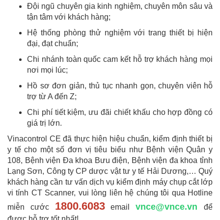
Đội ngũ chuyên gia kinh nghiệm, chuyên môn sâu và
tận tâm với khách hàng;
Hệ thống phòng thử nghiệm với trang thiết bị hiện
đại, đạt chuẩn;
Chi nhánh toàn quốc cam kết hỗ trợ khách hàng mọi
nơi mọi lúc;
Hồ sơ đơn giản, thủ tục nhanh gọn, chuyên viên hỗ
trợ từ A đến Z;
Chi phí tiết kiệm, ưu đãi chiết khấu cho hợp đồng có
giá trị lớn.
Vinacontrol CE đã thực hiện hiệu chuẩn, kiểm định thiết bị
y tế cho một số đơn vị tiêu biểu như Bệnh viện Quân y
108, Bệnh viện Đa khoa Bưu điện, Bệnh viện đa khoa tỉnh
Lạng Sơn, Công ty CP dược vật tư y tế Hải Dương,… Quý
khách hàng cần tư vấn dịch vụ kiểm định máy chụp cắt lớp
vi tính CT Scanner, vui lòng liên hệ chúng tôi qua Hotline
1800.6083
vnce@vnce.vn
miễn cước
email
để
được hỗ trợ tốt nhất!