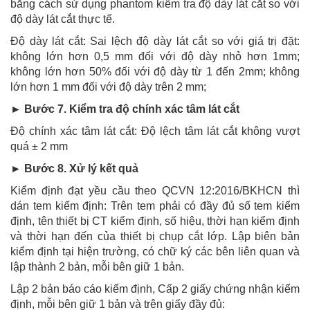
bằng cách sử dụng phantom kiểm tra độ dày lát cắt so với
độ dày lát cắt thực tế.
Độ dày lát cắt: Sai lệch độ dày lát cắt so với giá trị đặt:
không lớn hơn 0,5 mm đối với độ dày nhỏ hơn 1mm;
không lớn hơn 50% đối với độ dày từ 1 đến 2mm; không
lớn hơn 1 mm đối với độ dày trên 2 mm;
► Bước 7. Kiểm tra độ chính xác tâm lát cắt
Độ chính xác tâm lát cắt: Độ lệch tâm lát cắt không vượt
quá ± 2 mm
► Bước 8. Xử lý kết quả
Kiểm định đạt yều cầu theo QCVN 12:2016/BKHCN thì
dán tem kiểm định: Trên tem phải có đầy đủ số tem kiểm
định, tên thiết bị CT kiểm định, số hiệu, thời hạn kiểm định
và thời hạn đến của thiết bị chụp cắt lớp. Lập biên bản
kiểm định tại hiện trường, có chữ ký các bên liên quan và
lập thành 2 bản, mỗi bên giữ 1 bản.
Lập 2 bản báo cáo kiểm định, Cấp 2 giấy chứng nhận kiểm
định, mỗi bên giữ 1 bản và trên giấy đầy đủ: