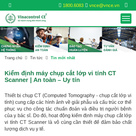
1800.6083
vnce@vnce.vn
Trang chủ
Tin tức
Tin mới nhất
Kiểm định máy chụp cắt lớp vi tính CT
Scanner | An toàn – Uy tín
Thiết bị chụp CT (Computed Tomography - chụp cắt lớp vi
tính) cung cấp các hình ảnh về giải phẫu và cấu trúc cơ thể
phục vụ cho công tác chuẩn đoán và điều trị người bệnh
của y bác sĩ. Do đó, hoạt động kiểm định máy chụp cắt lớp
vi tính CT Scanner là vô cùng cần thiết để đảm bảo chất
lượng dịch vụ y tế.