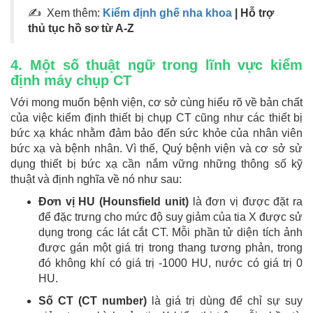
✍ Xem thêm:
Kiểm định ghế nha khoa
| Hỗ trợ
thủ tục hồ sơ từ A-Z
4. Một số thuật ngữ trong lĩnh vực kiểm
định máy chụp CT
Với mong muốn bệnh viện, cơ sở cùng hiểu rõ về bản chất
của việc kiểm định thiết bị chụp CT cũng như các thiết bị
bức xạ khác nhằm đảm bảo đến sức khỏe của nhân viên
bức xạ và bệnh nhân. Vì thế, Quý bệnh viện và cơ sở sử
dụng thiết bị bức xạ cần nắm vững những thông số kỹ
thuật và định nghĩa về nó như sau:
Đơn vị HU (Hounsfield unit)
là đơn vị được đặt ra
để đặc trưng cho mức độ suy giảm của tia X được sử
dụng trong các lát cắt CT. Mỗi phần tử diện tích ảnh
được gán một giá trị trong thang tương phản, trong
đó không khí có giá trị -1000 HU, nước có giá trị 0
HU.
Số CT (CT number)
là giá trị dùng để chỉ sự suy