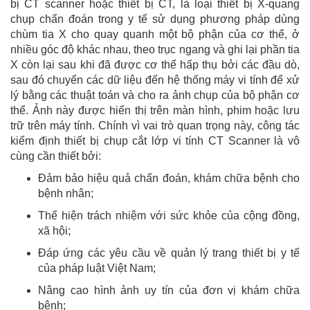
bị CT scanner hoặc thiết bị CT, là loại thiết bị X-quang
chụp chẩn đoán trong y tế sử dụng phương pháp dùng
chùm tia X cho quay quanh một bộ phận của cơ thể, ở
nhiều góc độ khác nhau, theo trục ngang và ghi lại phần tia
X còn lại sau khi đã được cơ thể hấp thụ bởi các đầu dò,
sau đó chuyển các dữ liệu đến hệ thống máy vi tính để xử
lý bằng các thuật toán và cho ra ảnh chụp của bộ phận cơ
thể. Ảnh này được hiển thị trên màn hình, phim hoặc lưu
trữ trên máy tính. Chính vì vai trò quan trọng này, công tác
kiểm định thiết bị chụp cắt lớp vi tính CT Scanner là vô
cùng cần thiết bởi:
Đảm bảo hiệu quả chẩn đoán, khám chữa bệnh cho
bệnh nhân;
Thể hiện trách nhiệm với sức khỏe của cộng đồng,
xã hội;
Đáp ứng các yêu cầu về quản lý trang thiết bị y tế
của pháp luật Việt Nam;
Nâng cao hình ảnh uy tín của đơn vị khám chữa
bệnh;