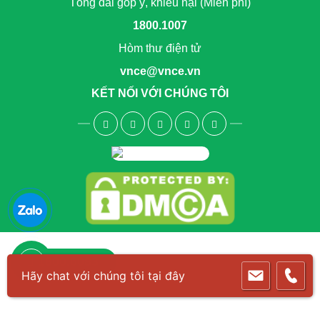
Tổng đài góp ý, khiếu nại (Miễn phí)
1800.1007
Hòm thư điện tử
vnce@vnce.vn
KẾT NỐI VỚI CHÚNG TÔI
1800.6083
Hãy chat với chúng tôi tại đây