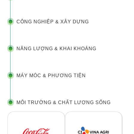
CÔNG NGHIỆP & XÂY DỰNG
NĂNG LƯỢNG & KHAI KHOÁNG
MÁY MÓC & PHƯƠNG TIỆN
MÔI TRƯỜNG & CHẤT LƯỢNG SỐNG