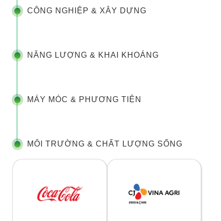
CÔNG NGHIỆP & XÂY DỰNG
NĂNG LƯỢNG & KHAI KHOÁNG
MÁY MÓC & PHƯƠNG TIỆN
MÔI TRƯỜNG & CHẤT LƯỢNG SỐNG