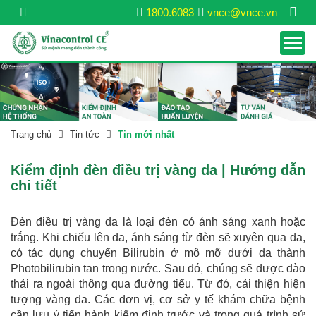
1800.6083
vnce@vnce.vn
Trang chủ
Tin tức
Tin mới nhất
Kiểm định đèn điều trị vàng da | Hướng dẫn
chi tiết
Đèn điều trị vàng da là loại đèn có ánh sáng xanh hoặc
trắng. Khi chiếu lên da, ánh sáng từ đèn sẽ xuyên qua da,
có tác dụng chuyển Bilirubin ở mô mỡ dưới da thành
Photobilirubin tan trong nước. Sau đó, chúng sẽ được đào
thải ra ngoài thông qua đường tiểu. Từ đó, cải thiện hiện
tượng vàng da. Các đơn vị, cơ sở y tế khám chữa bệnh
cần lưu ý tiến hành kiểm định trước và trong quá trình sử