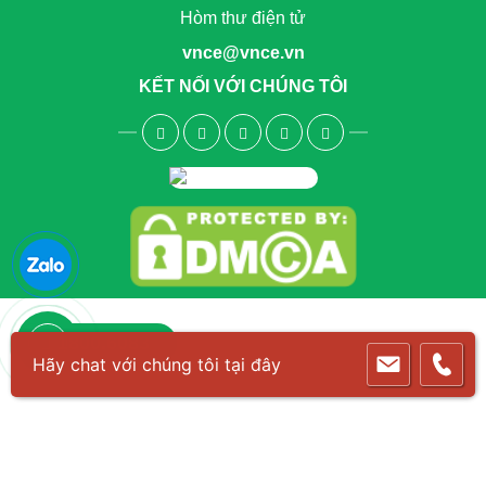
Hòm thư điện tử
vnce@vnce.vn
KẾT NỐI VỚI CHÚNG TÔI
1800.6083
Hãy chat với chúng tôi tại đây