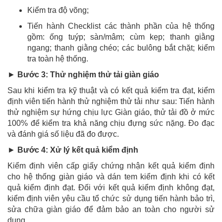
Kiểm tra độ võng;
Tiến hành Checklist các thành phần của hệ thống
gồm: ống tuýp; sàn/mâm; cùm kẹp; thanh giằng
ngang; thanh giằng chéo; các bulông bắt chặt; kiểm
tra toàn hệ thống.
►
Bước 3: Thử nghiệm thử tải giàn giáo
Sau khi kiểm tra kỹ thuật và có kết quả kiểm tra đạt, kiểm
định viên tiến hành thử nghiệm thử tải như sau: Tiến hành
thử nghiệm sự hứng chịu lực Giàn giáo, thử tải đồ ở mức
100% để kiểm tra khả năng chịu đựng sức nặng. Đo đạc
và đánh giá số liệu đã đo được.
►
Bước 4: Xử lý kết quả kiểm định
Kiểm định viên cấp giấy chứng nhận kết quả kiểm định
cho hệ thống giàn giáo và dán tem kiểm định khi có kết
quả kiểm định đạt. Đối với kết quả kiểm định không đạt,
kiểm định viên yêu cầu tổ chức sử dụng tiến hành bảo trì,
sửa chữa giàn giáo để đảm bảo an toàn cho người sử
dụng.