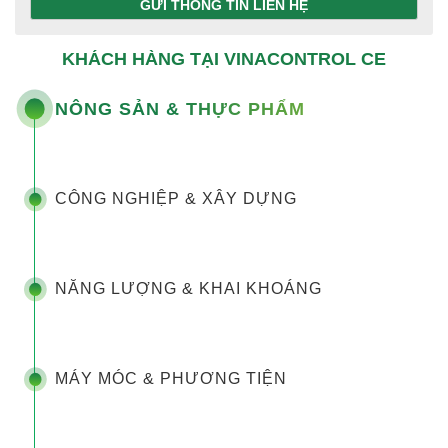
GỬI THÔNG TIN LIÊN HỆ
KHÁCH HÀNG TẠI VINACONTROL CE
NÔNG SẢN & THỰC PHẨM
CÔNG NGHIỆP & XÂY DỰNG
NĂNG LƯỢNG & KHAI KHOÁNG
MÁY MÓC & PHƯƠNG TIỆN