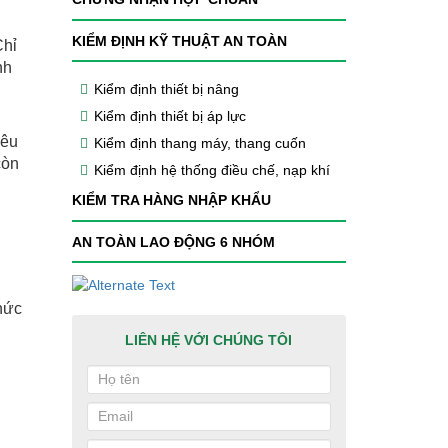
KIỂM ĐỊNH KỸ THUẬT AN TOÀN
Chỉ
nh
Kiểm định thiết bị nâng
Kiểm định thiết bị áp lực
yêu
Kiểm định thang máy, thang cuốn
còn
Kiểm định hệ thống điều chế, nạp khí
KIỂM TRA HÀNG NHẬP KHẨU
AN TOÀN LAO ĐỘNG 6 NHÓM
hức
LIÊN HỆ VỚI CHÚNG TÔI