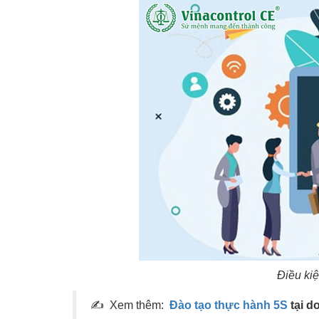
Điều ki
✍ Xem thêm:
Đào tạo thực hành 5S
tại d