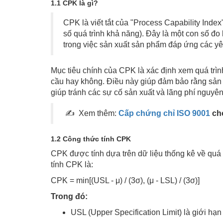
1.1 CPK là gì?
CPK là viết tắt của "Process Capability Index
số quá trình khả năng). Đây là một con số đo
trong việc sản xuất sản phẩm đáp ứng các yê
Mục tiêu chính của CPK là xác định xem quá trì
cầu hay không. Điều này giúp đảm bảo rằng sản
giúp tránh các sự cố sản xuất và lãng phí nguyên 
✍ Xem thêm:
Cấp chứng chỉ ISO 9001
ch
1.2 Công thức tính CPK
CPK được tính dựa trên dữ liệu thống kê về quá 
tính CPK là:
CPK = min[(USL - μ) / (3σ), (μ - LSL) / (3σ)]
Trong đó:
USL (Upper Specification Limit) là giới hạ