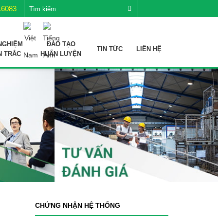
.6083
NGHIỆM
ĐÀO TẠO
TIN TỨC
LIÊN HỆ
N TRẮC
HUẤN LUYỆN
CHỨNG NHẬN HỆ THỐNG