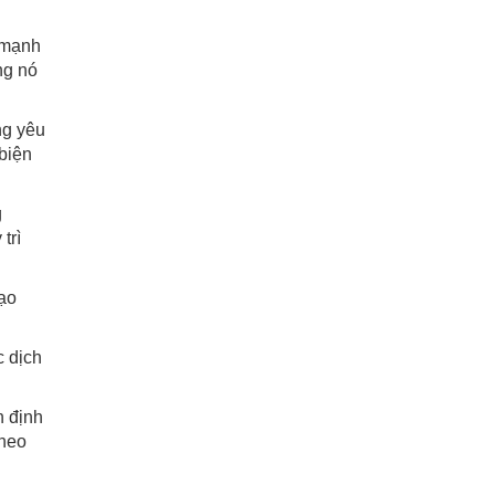
g mạnh
ng nó
ng yêu
biện
g
trì
tạo
c dịch
n định
theo