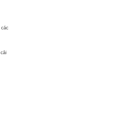
 các
 cải