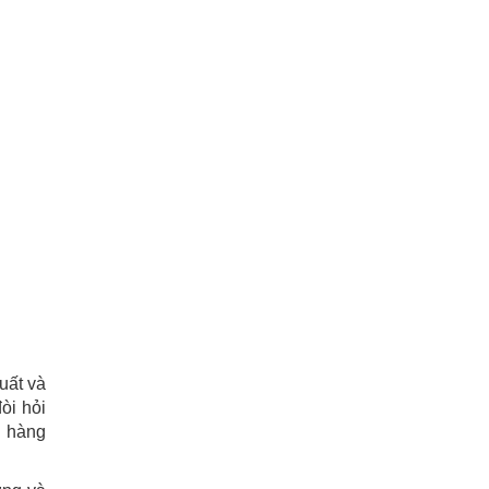
uất và
òi hỏi
, hàng