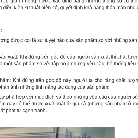
 có giá trị riêng, được xác định bằng những thông số có thể
iều kiện kĩ thuật hiện có, quyết định khả năng thỏa mãn nhu 
:
lượng được coi là sự tuyệt hảo của sản phẩm so với những sả
n xuất: Khi đứng trên góc độ của người sản xuất thì chất lượ
a một sản phẩm so với tập hợp những yêu cầu, hệ thống tiêu
ẩm: Khi đứng trên góc độ này người ta cho rằng chất lượ
 phản ánh những tính năng tác dụng của sản phẩm;
à sự phù hợp với mục đích và theo những yêu cầu của người s
iệm này có thể được xuất phát từ giá cả (những sản phẩm ở m
t phát từ cạnh tranh.