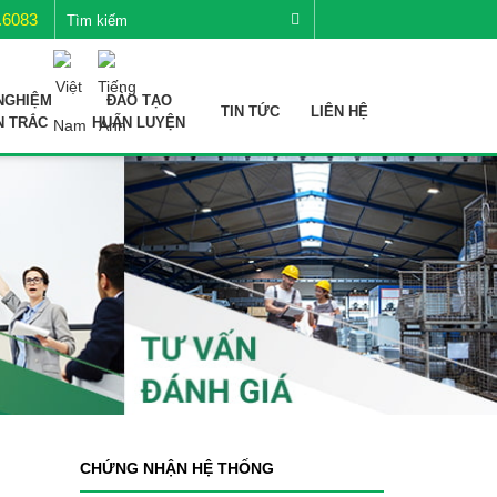
.6083
NGHIỆM
ĐÀO TẠO
TIN TỨC
LIÊN HỆ
N TRẮC
HUẤN LUYỆN
CHỨNG NHẬN HỆ THỐNG