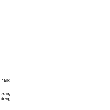
ả năng
 lượng
y dựng