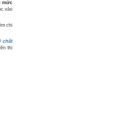
i
mức
ộc vào
ệm chi
ý chất
ên thị