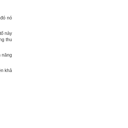
 đó nó
tố này
ng thu
h năng
ện khả