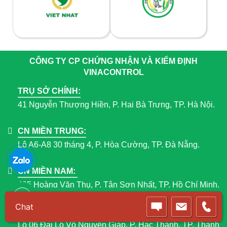
CÔNG TY CP CHỨNG NHẬN VÀ KIỂM ĐỊNH
VINACONTROL
TRỤ SỞ CHÍNH:
41 Nguyễn Thượng Hiền, P. Hai Bà Trưng, TP. Hà Nội.
CN MIỀN TRUNG:
Lô A6-A8 30 tháng 4, P. Hòa Cường, TP. Đà Nẵng.
CN MIỀN NAM:
435 Hoàng Văn Thụ, P. Tân Sơn Nhất, TP. Hồ Chí Minh.
1800.6083
VP THANH HÓA:
Lô 06 Đại Lộ Võ Nguyên Giáp, P. Hạc Thành, TP. Thanh