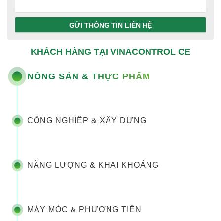
GỬI THÔNG TIN LIÊN HỆ
KHÁCH HÀNG TẠI VINACONTROL CE
NÔNG SẢN & THỰC PHẨM
CÔNG NGHIỆP & XÂY DỰNG
NĂNG LƯỢNG & KHAI KHOÁNG
MÁY MÓC & PHƯƠNG TIỆN