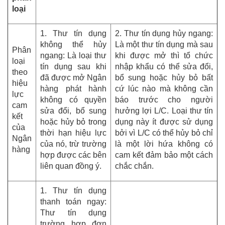
loại
1. Thư tín dụng
2. Thư tín dụng hủy ngang:
không thể hủy
Là một thư tín dụng mà sau
Phân
ngang: Là loại thư
khi được mở thì tổ chức
loại
tín dụng sau khi
nhập khẩu có thể sửa đổi,
theo
đã được mở Ngân
bổ sung hoặc hủy bỏ bất
hiệu
hàng phát hành
cứ lúc nào mà không cần
lực
không có quyền
báo trước cho người
cam
sửa đổi, bổ sung
hưởng lợi L/C. Loại thư tín
kết
hoặc hủy bỏ trong
dụng này ít được sử dụng
của
thời hạn hiệu lực
bởi vì L/C có thể hủy bỏ chỉ
Ngân
của nó, trừ trường
là một lời hứa không có
hàng
hợp được các bên
cam kết đảm bảo một cách
liên quan đồng ý.
chắc chắn.
1. Thư tín dụng
thanh toán ngay:
Thư tín dụng
trường hợp đơn