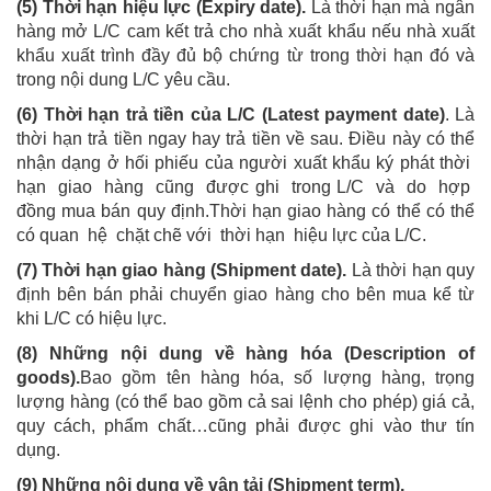
(5) Thời hạn hiệu lực (Expiry date).
Là thời hạn mà ngân
hàng mở L/C cam kết trả cho nhà xuất khẩu nếu nhà xuất
khẩu xuất trình đầy đủ bộ chứng từ trong thời hạn đó và
trong nội dung L/C yêu cầu.
(6) Thời hạn trả tiền của L/C (Latest payment date)
. Là
thời hạn trả tiền ngay hay trả tiền về sau. Điều này có thể
nhận dạng ở hối phiếu của người xuất khẩu ký phát thời
hạn giao hàng cũng được ghi trong L/C và do hợp
đồng mua bán quy định.Thời hạn giao hàng có thể có thể
có quan hệ chặt chẽ với thời hạn hiệu lực của L/C.
(7) Thời hạn giao hàng (Shipment date).
Là thời hạn quy
định bên bán phải chuyển giao hàng cho bên mua kể từ
khi L/C có hiệu lực.
(8) Những nội dung về hàng hóa (Description of
goods).
Bao gồm tên hàng hóa, số lượng hàng, trọng
lượng hàng (có thể bao gồm cả sai lệnh cho phép) giá cả,
quy cách, phẩm chất…cũng phải được ghi vào thư tín
dụng.
(9) Những nội dung về vận tải (Shipment term).