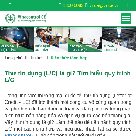
1800.6083
vnce@vnce.vn
Trang chủ
Tin tức
Kiến thức tổng hợp
Thư tín dụng (L/C) là gì? Tìm hiểu quy trình
L/C
Trong lĩnh vực thương mại quốc tế, thư tín dụng (Letter of
Credit - LC) đã trở thành một công cụ vô cùng quan trọng
và phổ biến để bảo đảm an toàn và đáng tin cậy trong giao
dịch mua bán hàng hóa và dịch vụ giữa các bên tham gia.
Vậy thư tín dụng là gì? Làm thế nào để tiến hành quy trình
L/C một cách phù hợp và hiệu quả nhất. Tất cả sẽ được
Vinacontrol
CE đề cập trong bài viết dưới đây.