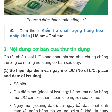
Phương thức thanh toán bằng L/C
✍ Xem thêm:
Kiểm tra chất lượng hàng hoá
nhập khẩu
| Hồ sơ – Thủ tục
3. Nội dung cơ bản của thư tín dụng
Có rất nhiều loại L/C khác nhau nhưng nhìn chung chúng
thường có những nội dung cơ bản sau đây:
(1) Số hiệu, địa điểm và ngày mở L/C (No of L/C, place
and date of issuing).
Số hiệu.
Địa điểm mở (place of issuing): Là nơi mà ngân hàng
mở L/C cam kết thanh toán cho người xuất khẩu.
Ngày mở (issuing date): Là ngày bắt đầu phát sinh
cam kết ngân hàng mở với người xuất khẩu là ngày