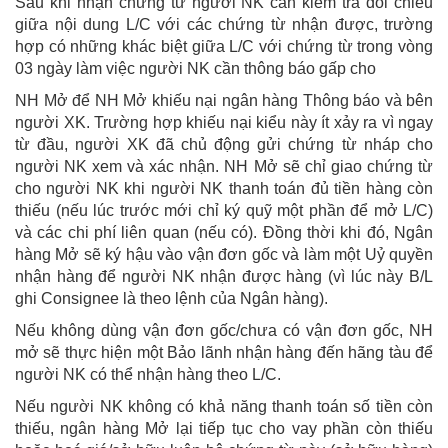
Sau khi nhận chứng từ người NK cần kiểm tra đối chiếu
giữa nội dung L/C với các chứng từ nhận được, trường
hợp có những khác biệt giữa L/C với chứng từ trong vòng
03 ngày làm việc người NK cần thông báo gấp cho
NH Mở để NH Mở khiếu nại ngân hàng Thông báo và bên
người XK. Trường hợp khiếu nại kiểu này ít xảy ra vì ngay
từ đầu, người XK đã chủ động gửi chứng từ nháp cho
người NK xem và xác nhận. NH Mở sẽ chỉ giao chứng từ
cho người NK khi người NK thanh toán đủ tiền hàng còn
thiếu (nếu lúc trước mới chỉ ký quỹ một phần để mở L/C)
và các chi phí liên quan (nếu có). Đồng thời khi đó, Ngân
hàng Mở sẽ ký hậu vào vận đơn gốc và làm một Uỷ quyền
nhận hàng để người NK nhận được hàng (vì lúc này B/L
ghi Consignee là theo lệnh của Ngân hàng).
Nếu không dùng vận đơn gốc/chưa có vận đơn gốc, NH
mở sẽ thực hiện một Bảo lãnh nhận hàng đến hãng tàu để
người NK có thể nhận hàng theo L/C.
Nếu người NK không có khả năng thanh toán số tiền còn
thiếu, ngân hàng Mở lại tiếp tục cho vay phần còn thiếu