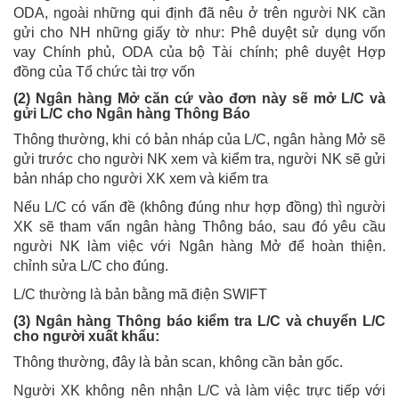
ODA, ngoài những qui định đã nêu ở trên người NK cần
gửi cho NH những giấy tờ như: Phê duyệt sử dụng vốn
vay Chính phủ, ODA của bộ Tài chính; phê duyệt Hợp
đồng của Tổ chức tài trợ vốn
(2) Ngân hàng Mở căn cứ vào đơn này sẽ mở L/C và
gửi L/C cho Ngân hàng Thông Báo
Thông thường, khi có bản nháp của L/C, ngân hàng Mở sẽ
gửi trước cho người NK xem và kiểm tra, người NK sẽ gửi
bản nháp cho người XK xem và kiểm tra
Nếu L/C có vấn đề (không đúng như hợp đồng) thì người
XK sẽ tham vấn ngân hàng Thông báo, sau đó yêu cầu
người NK làm việc với Ngân hàng Mở để hoàn thiện.
chỉnh sửa L/C cho đúng.
L/C thường là bản bằng mã điện SWIFT
(3) Ngân hàng Thông báo kiểm tra L/C và chuyển L/C
cho người xuất khẩu:
Thông thường, đây là bản scan, không cần bản gốc.
Người XK không nên nhận L/C và làm việc trực tiếp với