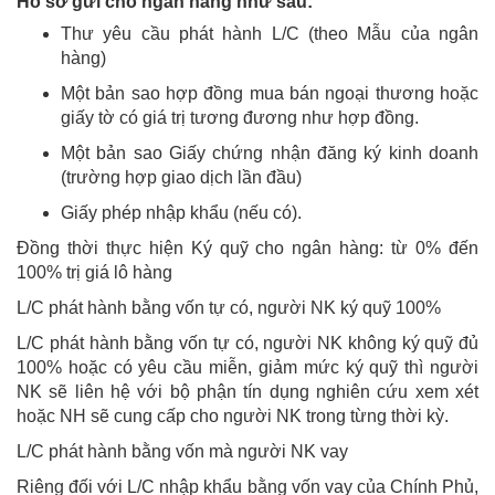
Hồ sơ gửi cho ngân hàng như sau:
Thư yêu cầu phát hành L/C (theo Mẫu của ngân
hàng)
Một bản sao hợp đồng mua bán ngoại thương hoặc
giấy tờ có giá trị tương đương như hợp đồng.
Một bản sao Giấy chứng nhận đăng ký kinh doanh
(trường hợp giao dịch lần đầu)
Giấy phép nhập khẩu (nếu có).
Đồng thời thực hiện Ký quỹ cho ngân hàng: từ 0% đến
100% trị giá lô hàng
L/C phát hành bằng vốn tự có, người NK ký quỹ 100%
L/C phát hành bằng vốn tự có, người NK không ký quỹ đủ
100% hoặc có yêu cầu miễn, giảm mức ký quỹ thì người
NK sẽ liên hệ với bộ phận tín dụng nghiên cứu xem xét
hoặc NH sẽ cung cấp cho người NK trong từng thời kỳ.
L/C phát hành bằng vốn mà người NK vay
Riêng đối với L/C nhập khẩu bằng vốn vay của Chính Phủ,