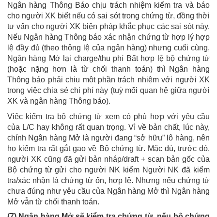
Ngân hàng Thông Báo chịu trách nhiệm kiểm tra và báo
cho người XK biết nếu có sai sót trong chứng từ, đồng thời
tư vấn cho người XK biện pháp khắc phục các sai sót này.
Nếu Ngân hàng Thông báo xác nhận chứng từ hợp lý hợp
lệ đầy đủ (theo thông lệ của ngân hàng) nhưng cuối cùng,
Ngân hàng Mở lại charge/thu phí Bất hợp lệ bộ chứng từ
(hoặc nặng hơn là từ chối thanh toán) thì Ngân hàng
Thông báo phải chịu một phần trách nhiệm với người XK
trong việc chia sẻ chi phí này (tuỳ mối quan hệ giữa người
XK và ngân hàng Thông báo).
Việc kiểm tra bộ chứng từ xem có phù hợp với yêu cầu
của L/C hay không rất quan trọng. Vì về bản chất, lúc này,
chính Ngân hàng Mở là người đang “sở hữu” lô hàng, nên
họ kiểm tra rất gắt gao về Bộ chứng từ. Mặc dù, trước đó,
người XK cũng đã gửi bản nháp/draft + scan bản gốc của
Bộ chứng từ gửi cho người NK kiểm Người NK đã kiểm
tra/xác nhận là chứng từ ổn, hợp lệ. Nhưng nếu chứng từ
chưa đúng như yêu cầu của Ngân hàng Mở thì Ngân hàng
Mở vẫn từ chối thanh toán.
(7) Ngân hàng Mở sẽ kiểm tra chứng từ, nếu bộ chứng