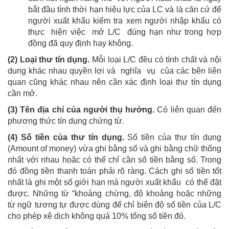
bắt đầu tính thời hạn hiệu lực của LC và là căn cứ để
người xuất khẩu kiểm tra xem người nhập khẩu có
thực hiện việc mở L/C đúng hạn như trong hợp
đồng đã quy định hay không.
(2) Loại thư tín dụng.
Mỗi loại L/C đều có tính chất và nội
dung khác nhau quyền lợi và nghĩa vụ của các bên liên
quan cũng khác nhau nên cần xác định loại thư tín dụng
cần mở.
(3) Tên địa chỉ của người thụ hưởng.
Có liên quan đến
phương thức tín dụng chứng từ.
(4) Số tiền của thư tín dụng.
Số tiền của thư tín dụng
(Amount of money) vừa ghi bằng số và ghi bằng chữ thống
nhất với nhau hoặc có thể chỉ cần số tiền bằng số. Trong
đó đồng tiền thanh toán phải rõ ràng. Cách ghi số tiền tốt
nhất là ghi một số giới hạn mà người xuất khẩu có thể đặt
được. Những từ “khoảng chừng, độ khoảng hoặc những
từ ngữ tương tự được dùng để chỉ biên độ số tiền của L/C
cho phép xê dịch không quá 10% tổng số tiền đó.