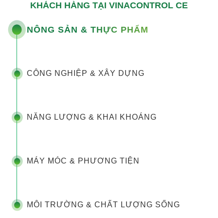
KHÁCH HÀNG TẠI VINACONTROL CE
NÔNG SẢN & THỰC PHẨM
CÔNG NGHIỆP & XÂY DỰNG
NĂNG LƯỢNG & KHAI KHOÁNG
MÁY MÓC & PHƯƠNG TIỆN
MÔI TRƯỜNG & CHẤT LƯỢNG SỐNG