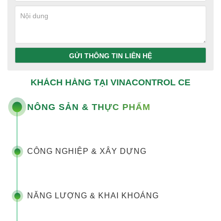
GỬI THÔNG TIN LIÊN HỆ
KHÁCH HÀNG TẠI VINACONTROL CE
NÔNG SẢN & THỰC PHẨM
CÔNG NGHIỆP & XÂY DỰNG
NĂNG LƯỢNG & KHAI KHOÁNG