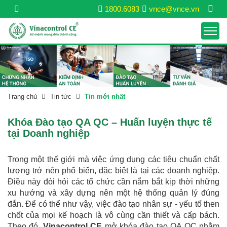
1800.6083
vnce@vnce.vn
Trang chủ
Tin tức
Tin mới nhất
Khóa Đào tạo QA QC – Huấn luyện thực tế
tại Doanh nghiệp
Trong một thế giới mà việc ứng dụng các tiêu chuẩn chất
lượng trở nên phổ biến, đặc biệt là tại các doanh nghiệp.
Điều này đòi hỏi các tổ chức cần nắm bắt kịp thời những
xu hướng và xây dựng nên một hệ thống quản lý đúng
đắn. Để có thể như vậy, việc đào tạo nhân sự - yếu tố then
chốt của mọi kế hoạch là vô cùng cần thiết và cấp bách.
Theo đó,
Vinacontrol CE
mở khóa đào tạo QA QC nhằm