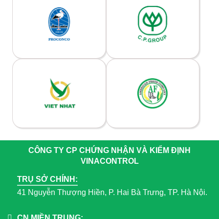
CÔNG TY CP CHỨNG NHẬN VÀ KIỂM ĐỊNH
VINACONTROL
TRỤ SỞ CHÍNH:
41 Nguyễn Thượng Hiền, P. Hai Bà Trưng, TP. Hà Nội.
CN MIỀN TRUNG: