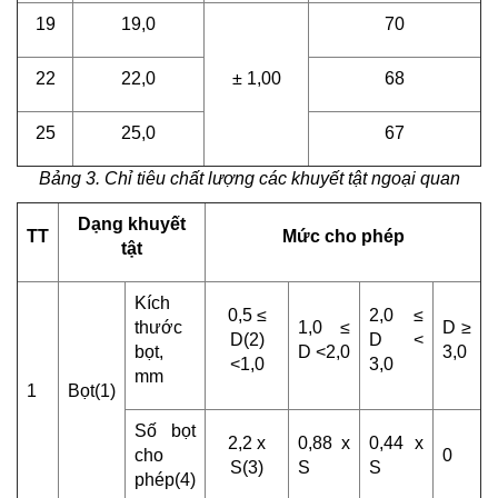
19
19,0
70
22
22,0
± 1,00
68
25
25,0
67
Bảng 3. Chỉ tiêu chất lượng các khuyết tật ngoại quan
Dạng khuyết
TT
Mức cho phép
tật
Kích
0,5 ≤
2,0 ≤
thước
1,0 ≤
D ≥
D(2)
D <
bọt,
D <2,0
3,0
<1,0
3,0
mm
1
Bọt(1)
Số bọt
2,2 x
0,88 x
0,44 x
cho
0
S(3)
S
S
phép(4)