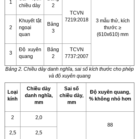
1
chiều dày
2
TCVN
7219:2018
Khuyết tật
3 mẫu thử, kích
Bảng
2
ngoại
thước ≥
3
quan
(610x610) mm
Độ xuyên
Bảng
TCVN
3
quang
2
7737:2007
Bảng 2. Chiều dày danh nghĩa, sai số kích thước cho phép
và độ xuyên quang
Chiều dày
Sai số
Loại
Độ xuyên quang,
danh nghĩa,
chiều dày,
kính
% không nhỏ hơn
mm
mm
2
2,0
88
2,5
2,5