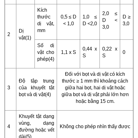
Kích
2,0 ≤
thước
0,5 ≤ D
1,0 ≤
D ≥
D <
dị vật,
< 1,0
D <2,0
3,0
3,0
mm
Dị
2
vật(1)
Số dị
0,44 x
0,22 x
vật cho
1,1 x S
0
S
S
phép(4)
Đối với bọt và dị vật có kích
Độ tập trung
thước ≥ 1 mm thì khoảng cách
3
của khuyết tật
giữa hai bọt, hai dị vật hoặc
bọt và dị vật(4)
giữa bọt và dị vật phải lớn hơn
hoặc bằng 15 cm.
Khuyết tật dạng
vùng, dạng
4
Không cho phép nhìn thấy được
đường hoặc vết
dài(5)