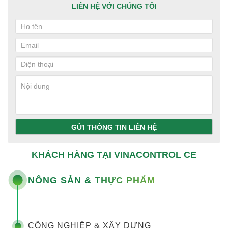
LIÊN HỆ VỚI CHÚNG TÔI
GỬI THÔNG TIN LIÊN HỆ
KHÁCH HÀNG TẠI VINACONTROL CE
NÔNG SẢN & THỰC PHẨM
CÔNG NGHIỆP & XÂY DỰNG