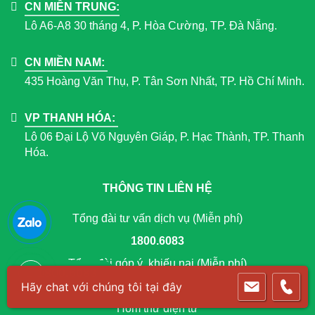
CN MIỀN TRUNG:
Lô A6-A8 30 tháng 4, P. Hòa Cường, TP. Đà Nẵng.
CN MIỀN NAM:
435 Hoàng Văn Thụ, P. Tân Sơn Nhất, TP. Hồ Chí Minh.
VP THANH HÓA:
Lô 06 Đại Lộ Võ Nguyên Giáp, P. Hạc Thành, TP. Thanh
Hóa.
THÔNG TIN LIÊN HỆ
Tổng đài tư vấn dịch vụ (Miễn phí)
1800.6083
Tổng đài góp ý, khiếu nại (Miễn phí)
1800.6083
1800.1007
Hòm thư điện tử