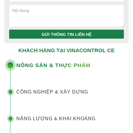
GỬI THÔNG TIN LIÊN HỆ
KHÁCH HÀNG TẠI VINACONTROL CE
NÔNG SẢN & THỰC PHẨM
CÔNG NGHIỆP & XÂY DỰNG
NĂNG LƯỢNG & KHAI KHOÁNG