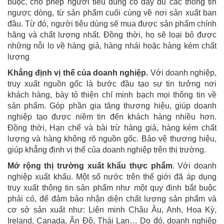
buộc, cho phép người tiêu dùng có đầy đủ các thông tin
ngược dòng, từ sản phẩm cuối cùng về nơi sản xuất ban
đầu. Từ đó, người tiêu dùng sẽ mua được sản phẩm chính
hãng và chất lượng nhất. Đồng thời, họ sẽ loại bỏ được
những nỗi lo về hàng giả, hàng nhái hoặc hàng kém chất
lượng
Khẳng định vị thế của doanh nghiệp.
Với doanh nghiệp,
truy xuất nguồn gốc là bước đầu tạo sự tin tưởng nơi
khách hàng, bày tỏ thiện chí minh bạch mọi thông tin về
sản phẩm. Góp phần gia tăng thương hiệu, giúp doanh
nghiệp tạo được niềm tin đến khách hàng nhiều hơn.
Đồng thời, Hạn chế và bài trừ hàng giả, hàng kém chất
lượng và hàng không rõ nguồn gốc. Bảo vệ thương hiệu,
giúp khẳng định vị thế của doanh nghiệp trên thị trường.
Mở rộng thị trường xuất khẩu thực phẩm
. Với doanh
nghiệp xuất khẩu. Một số nước trên thế giới đã áp dụng
truy xuất thông tin sản phẩm như một quy định bắt buộc
phải có, để đảm bảo nhận diện chất lượng sản phẩm và
cơ sở sản xuất như: Liên minh Châu Âu, Anh, Hoa Kỳ,
Ireland, Canada, Ấn Độ, Thái Lan… Do đó, doanh nghiệp