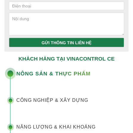
GỬI THÔNG TIN LIÊN HỆ
KHÁCH HÀNG TẠI VINACONTROL CE
NÔNG SẢN & THỰC PHẨM
CÔNG NGHIỆP & XÂY DỰNG
NĂNG LƯỢNG & KHAI KHOÁNG