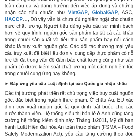
toàn cầu đã và đang hướng đến việc áp dụng và chứng
nhận các tiêu chuẩn như
VietGAP
,
GlobalGAP
, ASC,
HACCP
…, Dù vậy vẫn là chưa đủ nghiêm ngặt cho chuẩn
mực chất lượng. Người tiêu dùng yêu cầu sự minh bạch
hơn về quy trình, nguồn gốc sản phẩm tại tất cả các khâu
trong chuỗi sản xuất và tiêu thụ sản phẩm hay nói cách
khác là truy xuất nguồn gốc. Các đối tác thương mại yêu
cầu truy xuất để biết liệu đơn vị cung cấp thực phẩm có nỗ
lực tối đa trong vấn đề đảm bảo chất lượng cũng như sản
phẩm có được kiểm soát chất lượng một cách nghiêm túc
trong chuỗi cung ứng hay không.
► Đáp ứng yêu cầu Luật định tại các Quốc gia nhập khẩu
Các thị trường phát triển rất chú trọng việc truy xuất nguồn
gốc, đặc biệt trong ngành thực phẩm. Ở châu Âu, EU xác
định truy xuất nguồn gốc là quy định bắt buộc cho các
nước thành viên. Hệ thống siêu thị bán lẻ ở Anh cũng tăng
cường hệ thống kiểm định này. Tháng 1/2011, Mỹ đã ban
hành Luật Hiện đại hóa An toàn thực phẩm (FSMA – Food
Safety Modernization Act), yêu cầu tăng cường theo dõi,