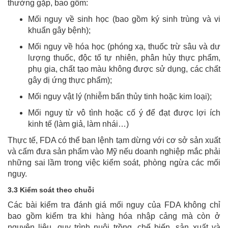
thường gặp, bao gồm:
Mối nguy về sinh học (bao gồm ký sinh trùng và vi
khuẩn gây bệnh);
Mối nguy về hóa học (phóng xạ, thuốc trừ sâu và dư
lượng thuốc, độc tố tự nhiên, phân hủy thực phẩm,
phụ gia, chất tạo màu không được sử dụng, các chất
gây dị ứng thực phẩm);
Mối nguy vật lý (nhiễm bẩn thủy tinh hoặc kim loại);
Mối nguy từ vô tình hoặc cố ý để đạt được lợi ích
kinh tế (làm giả, làm nhái…)
Thực tế, FDA có thể ban lệnh tạm dừng với cơ sở sản xuất
và cấm đưa sản phẩm vào Mỹ nếu doanh nghiệp mắc phải
những sai lầm trong việc kiểm soát, phòng ngừa các mối
nguy.
3.3 Kiểm soát theo chuỗi
Các bài kiểm tra đánh giá mối nguy của FDA không chỉ
bao gồm kiểm tra khi hàng hóa nhập cảng mà còn ở
nguyên liệu, quy trình nuôi trồng, chế biến, sản xuất và