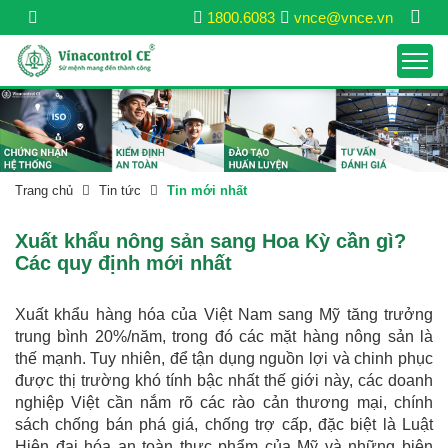
1800.6083
vnce@vnce.vn
Trang chủ
Tin tức
Tin mới nhất
Xuất khẩu nông sản sang Hoa Kỳ cần gì?
Các quy định mới nhất
Xuất khẩu hàng hóa của Việt Nam sang Mỹ tăng trưởng
trung bình 20%/năm, trong đó các mặt hàng nông sản là
thế mạnh. Tuy nhiên, để tận dụng nguồn lợi và chinh phục
được thị trường khó tính bậc nhất thế giới này, các doanh
nghiệp Việt cần nắm rõ các rào cản thương mại, chính
sách chống bán phá giá, chống trợ cấp, đặc biệt là Luật
Hiện đại hóa an toàn thực phẩm của Mỹ và những biện