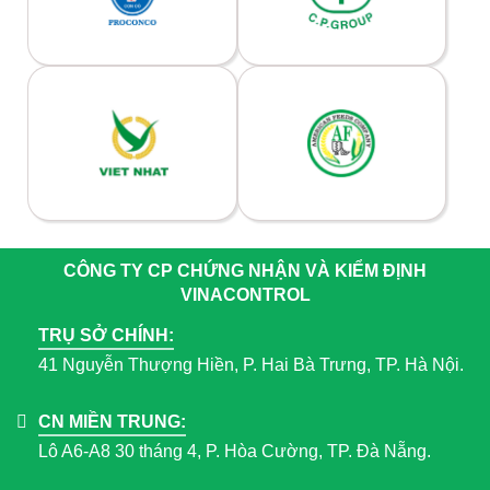
CÔNG TY CP CHỨNG NHẬN VÀ KIỂM ĐỊNH
VINACONTROL
TRỤ SỞ CHÍNH:
41 Nguyễn Thượng Hiền, P. Hai Bà Trưng, TP. Hà Nội.
CN MIỀN TRUNG:
Lô A6-A8 30 tháng 4, P. Hòa Cường, TP. Đà Nẵng.