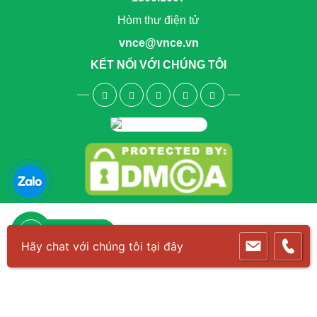
Hòm thư điện tử
vnce@vnce.vn
KẾT NỐI VỚI CHÚNG TÔI
1800.6083