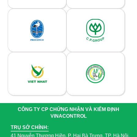
CÔNG TY CP CHỨNG NHẬN VÀ KIỂM ĐỊNH
VINACONTROL
TRỤ SỞ CHÍNH:
41 Nguyễn Thượng Hiền, P. Hai Bà Trưng, TP. Hà Nội.