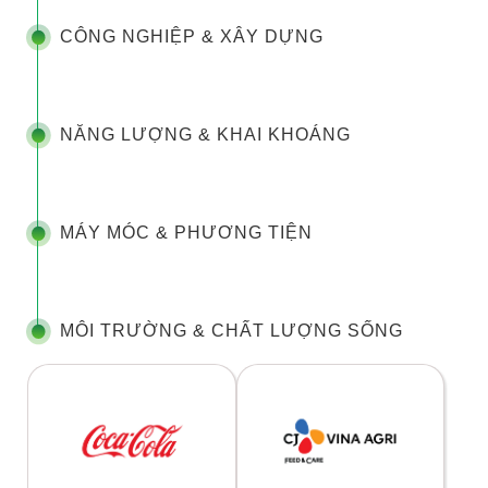
CÔNG NGHIỆP & XÂY DỰNG
NĂNG LƯỢNG & KHAI KHOÁNG
MÁY MÓC & PHƯƠNG TIỆN
MÔI TRƯỜNG & CHẤT LƯỢNG SỐNG