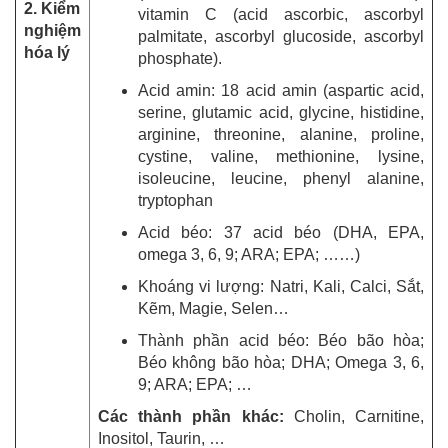
2. Kiểm
vitamin C (acid ascorbic, ascorbyl
nghiệm
palmitate, ascorbyl glucoside, ascorbyl
hóa lý
phosphate).
Acid amin: 18 acid amin (aspartic acid,
serine, glutamic acid, glycine, histidine,
arginine, threonine, alanine, proline,
cystine, valine, methionine, lysine,
isoleucine, leucine, phenyl alanine,
tryptophan
Acid béo: 37 acid béo (DHA, EPA,
omega 3, 6, 9; ARA; EPA; ……)
Khoáng vi lượng: Natri, Kali, Calci, Sắt,
Kẽm, Magie, Selen…
Thành phần acid béo: Béo bão hòa;
Béo không bão hòa; DHA; Omega 3, 6,
9; ARA; EPA; …
Các thành phần khác:
Cholin, Carnitine,
Inositol, Taurin, …