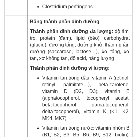
Clostridium perfringens
Bảng thành phần dinh dưỡng
Thành phần dinh dưỡng đa lượng:
độ ẩm,
tro, protein (đạm), lipid (béo), carbohydrat
(glucid), đường tổng, đường khử, thành phần
đường (saccarose, lactose…), xơ tổng, xơ
tan, xơ không tan, độ acid, năng lượng
Thành phần dinh dưỡng vi lượng:
Vitamin tan trong dầu: vitamin A (retinol,
retinyl palmitate…), beta-carotene,
vitamin D (D2, D3), vitamin E
(alphatocopherol, tocopheryl acetat,
beta-tocopherol, gama-tocopherol,
delta-tocopherol), vitamin K (K1, K2,
MK4, MK7).
Vitamin tan trong nước: vitamin nhóm B
(B1, B2, B3, B5, B6, B9, B12, biotin),