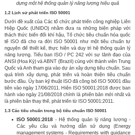
dựng một hệ thống quản lý năng lượng hiệu quả
1.2 Lịch sử phát triển ISO 50001
Dưới đề xuất của Các tổ chức phát triển công nghiệp Liên
Hiệp Quốc (UNIDO) nhằm đưa ra những biện pháp với
thách thức biến đổi khí hậu, Tổ chức tiêu chuẩn hóa quốc
tế ISO đã cho ra đời ISO 50001 như một tiêu chuẩn tự
nguyện để thiết kế, thực hiện và duy trì hệ thống quản lý
năng lượng. Tiểu ban ISO / PC 242 với sự lãnh đạo của
ANSI (Hoa Kỳ) và ABNT (Brazil) cùng với thành viên Trung
Quốc và Anh tham gia vào dự án xây dựng tiêu chuẩn. Sau
quá trình xây dựng, phát triển và hoàn thiện tiêu chuẩn
bước đầu. Ủy ban kỹ thuật ISO đã công bố ISO 50001 đầu
tiên vào ngày 17/06/2011. Hiện ISO 50001:2018 được ban
hành vào ngày 21/08/2018 chính là phiên bản mới nhất và
là phiên bản thay thế, phát triển từ ISO 50001:2011.
1.3 Các tiêu chuẩn trong bộ tiêu chuẩn ISO 50001
ISO 50001:2018
- Hệ thống quản lý năng lượng -
Các yêu cầu và hướng dẫn sử dụng (Energy
management systems - Requirements with guidance