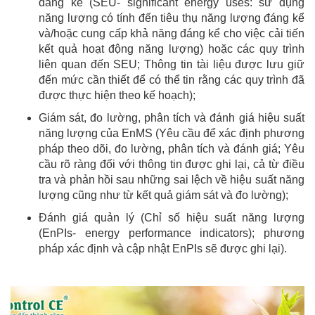
đáng kể (SEU- significant energy uses: sử dụng
năng lượng có tính đến tiêu thụ năng lượng đáng kể
và/hoặc cung cấp khả năng đáng kể cho việc cải tiến
kết quả hoạt động năng lượng) hoặc các quy trình
liên quan đến SEU; Thông tin tài liệu được lưu giữ
đến mức cần thiết để có thể tin rằng các quy trình đã
được thực hiện theo kế hoạch);
Giám sát, đo lường, phân tích và đánh giá hiệu suất
năng lượng của EnMS (Yêu cầu để xác định phương
pháp theo dõi, đo lường, phân tích và đánh giá; Yêu
cầu rõ ràng đối với thông tin được ghi lại, cả từ điều
tra và phản hồi sau những sai lệch về hiệu suất năng
lượng cũng như từ kết quả giám sát và đo lường);
Đánh giá quản lý (Chỉ số hiệu suất năng lượng
(EnPIs- energy performance indicators); phương
pháp xác định và cập nhật EnPIs sẽ được ghi lại).