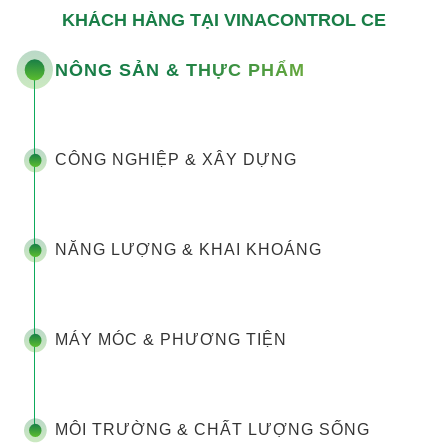
KHÁCH HÀNG TẠI VINACONTROL CE
NÔNG SẢN & THỰC PHẨM
CÔNG NGHIỆP & XÂY DỰNG
NĂNG LƯỢNG & KHAI KHOÁNG
MÁY MÓC & PHƯƠNG TIỆN
MÔI TRƯỜNG & CHẤT LƯỢNG SỐNG