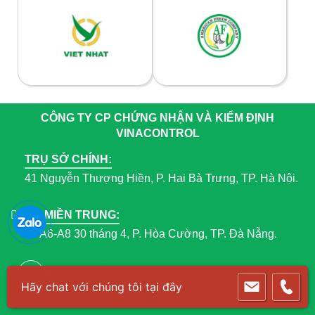
CÔNG TY CP CHỨNG NHẬN VÀ KIỂM ĐỊNH
VINACONTROL
TRỤ SỞ CHÍNH:
41 Nguyễn Thượng Hiền, P. Hai Bà Trưng, TP. Hà Nội.
CN MIỀN TRUNG:
Lô A6-A8 30 tháng 4, P. Hòa Cường, TP. Đà Nẵng.
CN MIỀN NAM:
1800.6083
435 Hoàng Văn Thụ, P. Tân Sơn Nhất, TP. Hồ Chí Minh.