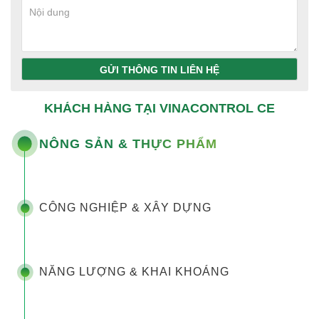
GỬI THÔNG TIN LIÊN HỆ
KHÁCH HÀNG TẠI VINACONTROL CE
NÔNG SẢN & THỰC PHẨM
CÔNG NGHIỆP & XÂY DỰNG
NĂNG LƯỢNG & KHAI KHOÁNG