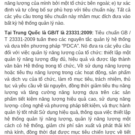
năng lượng của mình bởi một tổ chức bên ngoài; e) tự xác
định và tự công bố sự phù hợp với tiêu chuẩn này. Tất cả
các yêu cầu trong tiêu chuẩn này nhằm mục đích đưa vào
bất kỳ hệ thống quản lý nào.
Tại Trung Quốc là GB/T là 23331:2009:
Tiêu chuẩn GB /
T 23331-2009 tuân theo các nguyên tắc quản lý hệ thống
và dựa trên phương pháp “PDCA”. Nó đưa ra các yêu cầu
đối với việc quản lý năng lượng của tổ chức: thiết lập một
quản lý năng lượng đầy đủ, hiệu quả và được lập thành
văn bản Hệ thống trong tổ chức, Về sử dụng năng lượng
hoặc tiêu thụ năng lượng trong các hoạt động, sản phẩm
và dịch vụ của tổ chức, làm rõ mục tiêu, trách nhiệm, thủ
tục và yêu cầu về tài nguyên, đồng thời giảm tiêu thụ năng
lượng và tăng cường năng lượng dựa trên các sản
phẩm tiết kiệm năng lượng hiệu quả cao, sử dụng năng
lượng- công nghệ và phương pháp tiết kiệm, và thực hành
quản lý tốt nhất Sử dụng hiệu quả, thông qua việc thiết lập
hệ thống quản lý năng lượng, quản lý năng lượng một
cách có hệ thống, giảm chi phí sản xuất và phát thải khí
nhà kính, đồng thời đạt được mục tiêu chiến lược về tiết