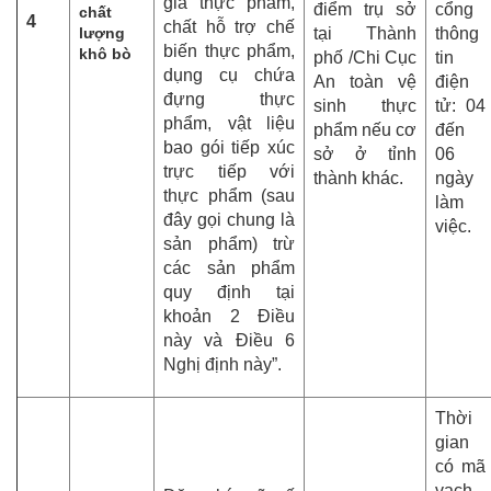
gia thực phẩm,
điểm trụ sở
cổng
chất
4
chất hỗ trợ chế
lượng
tại Thành
thông
biến thực phẩm,
khô bò
phố /Chi Cục
tin
dụng cụ chứa
An toàn vệ
điện
đựng thực
sinh thực
tử: 04
phẩm, vật liệu
phẩm nếu cơ
đến
bao gói tiếp xúc
sở ở tỉnh
06
trực tiếp với
thành khác.
ngày
thực phẩm (sau
làm
đây gọi chung là
việc.
sản phẩm) trừ
các sản phẩm
quy định tại
khoản 2 Điều
này và Điều 6
Nghị định này”.
Thời
gian
có mã
vạch