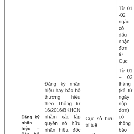
Từ 01
-02
ngàu
có
dấu
nhận
đơn
từ
Cục
Từ 01
– 02
Đăng ký nhãn
tháng
hiệu hay bảo hộ
(kể từ
thương hiệu
ngày
theo Thông tư
nộp
16/2016/BKHCN
đơn)
nhằm xác lập
có
Đăng ký
Cục sở hữu
nhãn
quyền sở hữu
thông
trí tuệ
hiệu –
nhãn hiệu, độc
báo