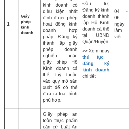
Đầu tư;
kinh doanh có
Đăng ký kinh
điều kiện nhất
04 -
Giấy
doanh thành
định được phép
06
phép
lập Hộ Kinh
1
hoạt động kinh
ngày
kinh
doanh cá thể
doanh hợp
làm
doanh
tại UBND
pháp; Đăng ký
việc.
Quận/Huyện.
thành lập giấy
phép doanh
>> Xem ngay
nghiệp hoặc
thủ tục
giấy phép Hộ
đăng ký
Kinh doanh cá
kinh doanh
thể, tuỳ thuộc
chi tiết
vào quy mô sản
xuất để có thể
đưa ra loại hình
phù hợp.
Giấy phép an
toàn thực phẩm
căn cứ Luật An