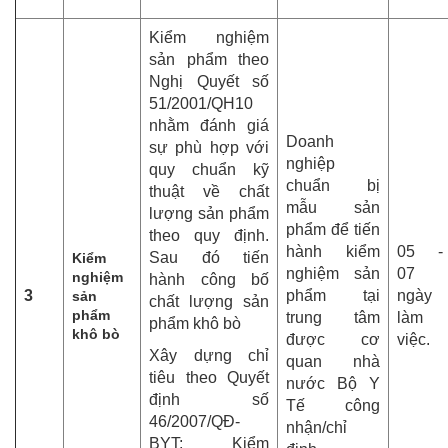
Kiểm nghiệm
sản phẩm theo
Nghị Quyết số
51/2001/QH10
nhằm đánh giá
Doanh
sự phù hợp với
nghiệp
quy chuẩn kỹ
chuẩn bị
thuật về chất
mẫu sản
lượng sản phẩm
phẩm để tiến
theo quy định.
hành kiểm
05 -
Sau đó tiến
Kiểm
nghiệm sản
07
nghiệm
hành công bố
3
phẩm tại
ngày
sản
chất lượng sản
phẩm
trung tâm
làm
phẩm khô bò
khô bò
được cơ
việc.
Xây dựng chỉ
quan nhà
tiêu theo Quyết
nước Bộ Y
định số
Tế công
46/2007/QĐ-
nhận/chỉ
BYT; Kiểm