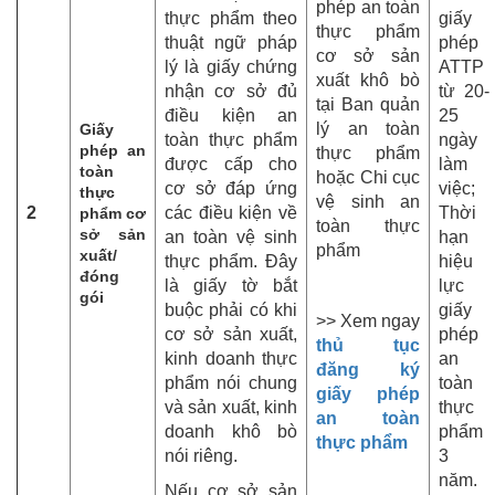
phép an toàn
thực phẩm theo
giấy
thực phẩm
thuật ngữ pháp
phép
cơ sở sản
lý là giấy chứng
ATTP
xuất khô bò
nhận cơ sở đủ
từ 20-
tại Ban quản
điều kiện an
25
lý an toàn
Giấy
toàn thực phẩm
ngày
phép an
thực phẩm
được cấp cho
làm
toàn
hoặc Chi cục
cơ sở đáp ứng
việc;
thực
vệ sinh an
2
các điều kiện về
Thời
phẩm cơ
toàn thực
sở sản
an toàn vệ sinh
hạn
phẩm
xuất/
thực phẩm. Đây
hiệu
đóng
là giấy tờ bắt
lực
gói
buộc phải có khi
giấy
>> Xem ngay
cơ sở sản xuất,
phép
thủ tục
kinh doanh thực
an
đăng ký
phẩm nói chung
toàn
giấy phép
và sản xuất, kinh
thực
an toàn
doanh khô bò
phẩm
thực phẩm
nói riêng.
3
năm.
Nếu cơ sở sản