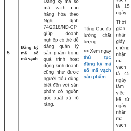
Đăng ký mã số
là 15
mã vạch cho
ngày.
hàng hóa theo
Nghị định
Thời
74/2018/NĐ-CP
gian
Tổng Cục đo
giúp doanh
nhận
lường chất
nghiệp có thể dễ
giấy
lượng
dàng quản lý
Đăng ký
chứng
>> Xem ngay
5
sản phẩm trong
mã số
nhận
thủ tục
mã vạch
quá trình hoạt
mã
đăng ký mã
động kinh doanh
vạch
số mã vạch
cũng như được
là 45
sản phẩm
người tiêu dùng
ngày
biết đến với sản
làm
phẩm có nguồn
việc
gốc xuất xứ rõ
kể từ
ràng.
ngày
nhận
mã
vạch