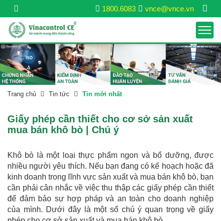
1800.6083
vnce@vnce.vn
Trang chủ
Tin tức
Tin mới nhất
Giấy phép cần thiết cho cơ sở sản xuất
mua bán khô bò | Chú ý
Khô bò là một loại thực phẩm ngon và bổ dưỡng, được
nhiều người yêu thích. Nếu bạn đang có kế hoạch hoặc đã
kinh doanh trong lĩnh vực sản xuất và mua bán khô bò, bạn
cần phải cân nhắc về việc thu thập các giấy phép cần thiết
để đảm bảo sự hợp pháp và an toàn cho doanh nghiệp
của mình. Dưới đây là một số chú ý quan trọng về giấy
phép cho cơ sở sản xuất và mua bán khô bò.