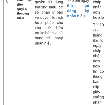
Bảo hộ
>> Xem ngay
6
quyền sử dụng
chấp
độc
thủ tục
thương hiệu, cơ
nhận
quyền
đăng ký
sở pháp lý bảo
đơn
thương
nhãn hiệu
vệ quyền lợi ích
hợp lệ
hiệu
hợp pháp cho
Từ 10
chủ sở hữu
-12
trước hành vi sử
tháng
dụng trái phép
(kể từ
nhãn hiệu
ngày
chấp
nhận
đơn
hợp
lệ) có
thông
báo
cấp
giấy
chứng
nhận