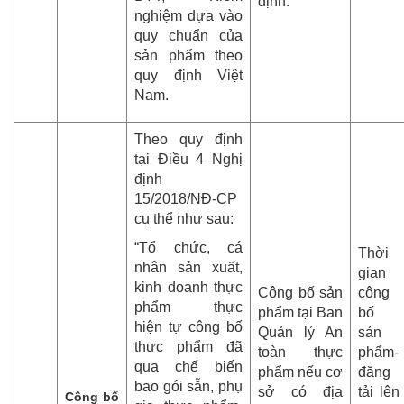
định.
nghiệm dựa vào
quy chuẩn của
sản phẩm theo
quy định Việt
Nam.
Theo quy định
tại Điều 4 Nghị
định
15/2018/NĐ-CP
cụ thể như sau:
“Tổ chức, cá
Thời
nhân sản xuất,
gian
kinh doanh thực
Công bố sản
công
phẩm thực
phẩm tại Ban
bố
hiện tự công bố
Quản lý An
sản
thực phẩm đã
toàn thực
phẩm-
qua chế biến
phẩm nếu cơ
đăng
bao gói sẵn, phụ
sở có địa
tải lên
Công bố