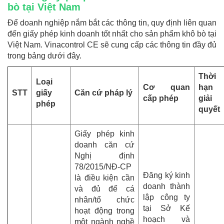
bò tại Việt Nam
Để doanh nghiệp nắm bắt các thông tin, quy định liên quan
đến giấy phép kinh doanh tốt nhất cho sản phẩm khô bò tại
Việt Nam. Vinacontrol CE sẽ cung cấp các thông tin đầy đủ
trong bảng dưới đây.
Thời
Loại
Cơ quan
hạn
STT
giấy
Căn cứ pháp lý
cấp phép
giải
phép
quyết
Giấy phép kinh
doanh căn cứ
Nghị định
78/2015/NĐ-CP
Đăng ký kinh
là điều kiện cần
doanh thành
và đủ để cá
lập công ty
nhân/tổ chức
tại Sở Kế
hoạt động trong
hoạch và
một ngành nghề