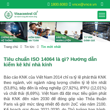
1800.6083
vnce@vnce.vn
Trang chủ
Tin tức
Tin mới nhất
Tiêu chuẩn ISO 14064 là gì? Hướng dẫn
kiểm kê khí nhà kính
Báo cáo KNK của Việt Nam 2014 chỉ ra tỷ lệ phát thải KNK
theo ngành, với ngành năng lượng chiếm tỷ lệ lớn nhất
(53,8%), tiếp đến là nông nghiệp (27,92%), IPPU (12,01%)
và chất thải (6,69%). Việt Nam đã đặt mục tiêu giảm phát
thải KNK đến năm 2030 để đóng góp vào Thỏa thuận
Paris và giữ mức tăng nhiệt độ dưới 2oC vào năm 2100.
Kế hoạch giai đoạn 2021-2030, do Thủ tướng ban hành,