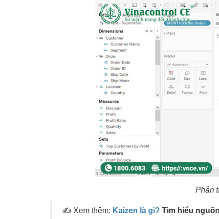
Phân t
✍ Xem thêm:
Kaizen là gì?
Tìm hiểu nguồn 