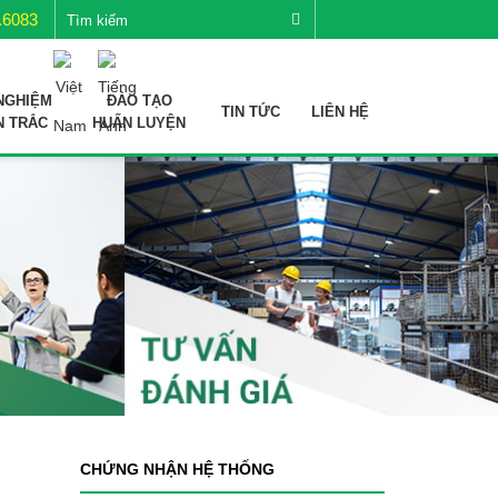
.6083
NGHIỆM
ĐÀO TẠO
TIN TỨC
LIÊN HỆ
N TRẮC
HUẤN LUYỆN
CHỨNG NHẬN HỆ THỐNG