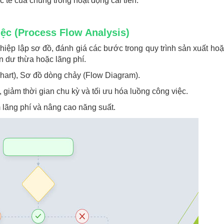
 tế của chúng trong hoạt động cải tiến.
iệc (Process Flow Analysis)
hiệp lập sơ đồ, đánh giá các bước trong quy trình sản xuất hoặ
 dư thừa hoặc lãng phí.
Chart), Sơ đồ dòng chảy (Flow Diagram).
 giảm thời gian chu kỳ và tối ưu hóa luồng công việc.
m lãng phí và nâng cao năng suất.