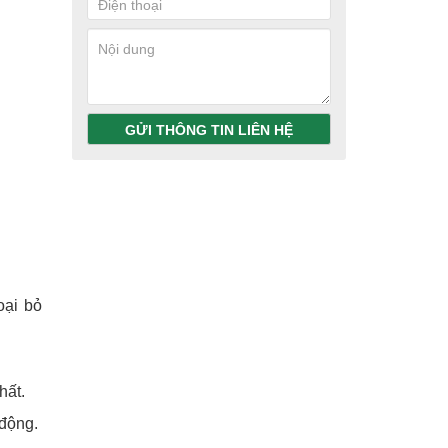
GỬI THÔNG TIN LIÊN HỆ
oại bỏ
hất.
 động.