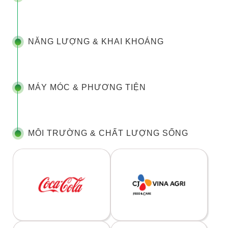
NĂNG LƯỢNG & KHAI KHOÁNG
MÁY MÓC & PHƯƠNG TIỆN
MÔI TRƯỜNG & CHẤT LƯỢNG SỐNG