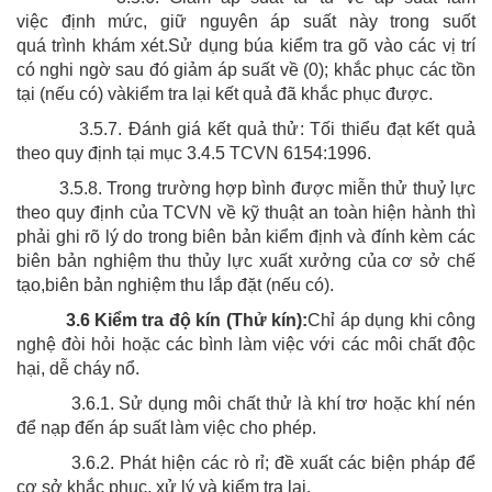
việc định mức, giữ nguyên áp suất này trong suốt
quá trình khám xét.Sử dụng búa kiểm tra gõ vào các vị trí
có nghi ngờ sau đó giảm áp suất về (0); khắc phục các tồn
tại (nếu có) vàkiểm tra lại kết quả đã khắc phục được.
3.5.7. Đánh giá kết quả thử: Tối thiểu đạt kết quả
theo quy định tại mục 3.4.5 TCVN 6154:1996.
3.5.8. Trong trường hợp bình được miễn thử thuỷ lực
theo quy định của TCVN về kỹ thuật an toàn hiện hành thì
phải ghi rõ lý do trong biên bản kiểm định và đính kèm các
biên bản nghiệm thu thủy lực xuất xưởng của cơ sở chế
tạo,biên bản nghiệm thu lắp đặt (nếu có).
3.6 Kiểm tra độ kín (Thử kín):
Chỉ áp dụng khi công
nghệ đòi hỏi hoặc các bình làm việc với các môi chất độc
hại, dễ cháy nổ.
3.6.1. Sử dụng môi chất thử là khí trơ hoặc khí nén
để nạp đến áp suất làm việc cho phép.
3.6.2. Phát hiện các rò rỉ; đề xuất các biện pháp để
cơ sở khắc phục, xử lý và kiểm tra lại.