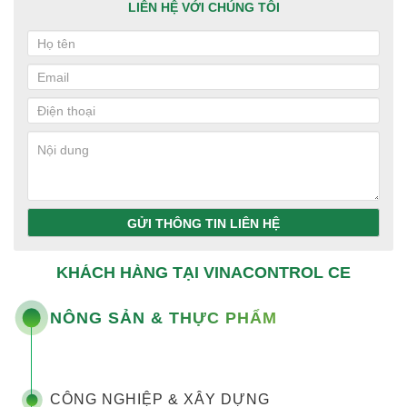
LIÊN HỆ VỚI CHÚNG TÔI
GỬI THÔNG TIN LIÊN HỆ
KHÁCH HÀNG TẠI VINACONTROL CE
NÔNG SẢN & THỰC PHẨM
CÔNG NGHIỆP & XÂY DỰNG