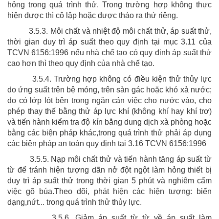
hỏng trong quá trình thử. Trong trư­­­ờng hợp không thực
hiện đư­­ợc thì cô lập hoặc được tháo ra thử riêng.
3.5.3. Môi chất và nhiệt độ môi chất thử, áp suất thử,
thời gian duy trì áp suất theo quy định tại mục 3.11 của
TCVN 6156:1996 nếu nhà chế tạo có quy định áp suất thử
cao hơn thì theo quy định của nhà chế tạo.
3.5.4. Trường hợp không có điều kiện thử thủy lực
do ứng suất trên bệ móng, trên sàn gác hoặc khó xả nước;
do có lớp lót bên trong ngăn cản việc cho nước vào, cho
phép thay thế bằng thử áp lực khí (không khí hay khí trơ)
và tiến hành kiểm tra độ kín bằng dung dịch xà phòng hoặc
bằng các biện pháp khác,trong quá trình thử phải áp dụng
các biện pháp an toàn quy định tại 3.16 TCVN 6156:1996
3.5.5. Nạp môi chất thử và tiến hành tăng áp suất từ
từ để tránh hiện tượng dãn nở đột ngột làm hỏng thiết bị
duy trì áp suất thử trong thời gian 5 phút và nghiêm cấm
việc gõ búa.Theo dõi, phát hiện các hiện tượng: biến
dạng,nứt... trong quá trình thử thủy lực.
3.5.6. Giảm áp suất từ từ về áp suất làm