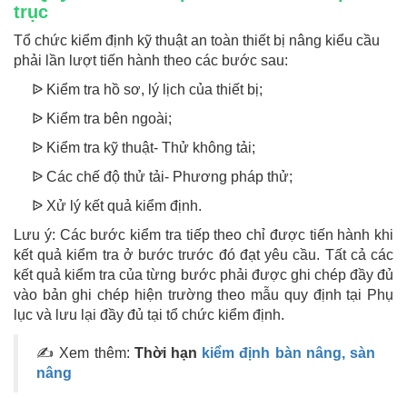
trục
Tổ chức kiểm định kỹ thuật an toàn thiết bị nâng kiểu cầu
phải lần lượt tiến hành theo các bước sau:
ᐉ Kiểm tra hồ sơ, lý lịch của thiết bị;
ᐉ Kiểm tra bên ngoài;
ᐉ Kiểm tra kỹ thuật- Thử không tải;
ᐉ Các chế độ thử tải- Phương pháp thử;
ᐉ Xử lý kết quả kiểm định.
Lưu ý: Các bước kiểm tra tiếp theo chỉ được tiến hành khi
kết quả kiểm tra ở bước trước đó đạt yêu cầu. Tất cả các
kết quả kiểm tra của từng bước phải được ghi chép đầy đủ
vào bản ghi chép hiện trường theo mẫu quy định tại Phụ
lục và lưu lại đầy đủ tại tổ chức kiểm định.
✍ Xem thêm:
Thời hạn
kiểm định bàn nâng, sàn
nâng