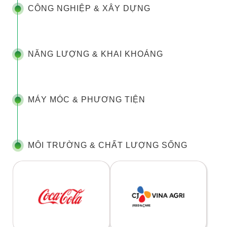
CÔNG NGHIỆP & XÂY DỰNG
NĂNG LƯỢNG & KHAI KHOÁNG
MÁY MÓC & PHƯƠNG TIỆN
MÔI TRƯỜNG & CHẤT LƯỢNG SỐNG