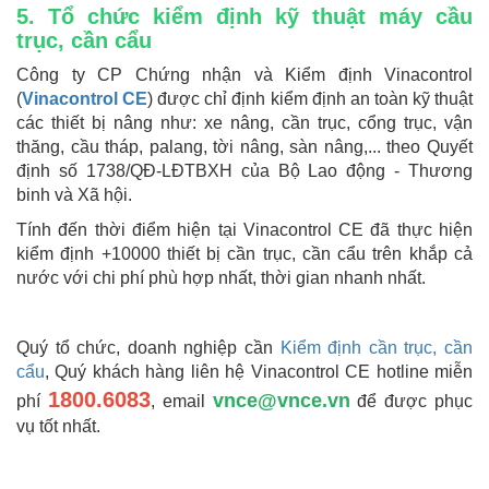
5. Tổ chức kiểm định kỹ thuật máy cầu
trục, cần cẩu
Công ty CP Chứng nhận và Kiểm định Vinacontrol
(
Vinacontrol CE
) được chỉ định kiểm định an toàn kỹ thuật
các thiết bị nâng như: xe nâng, cần trục, cổng trục, vận
thăng, cầu tháp, palang, tời nâng, sàn nâng,... theo Quyết
định số 1738/QĐ-LĐTBXH của Bộ Lao động - Thương
binh và Xã hội.
Tính đến thời điểm hiện tại Vinacontrol CE đã thực hiện
kiểm định +10000 thiết bị cần trục, cần cẩu trên khắp cả
nước với chi phí phù hợp nhất, thời gian nhanh nhất.
Quý tổ chức, doanh nghiệp cần
Kiểm định cần trục, cần
cẩu
, Quý khách hàng liên hệ Vinacontrol CE hotline miễn
1800.6083
vnce@vnce.vn
phí
, email
để được phục
vụ tốt nhất.