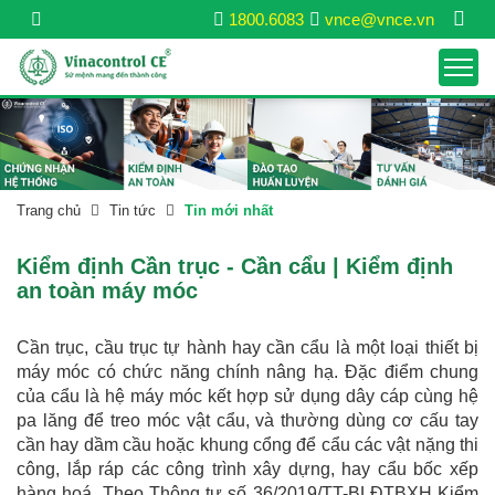
1800.6083
vnce@vnce.vn
Trang chủ
Tin tức
Tin mới nhất
Kiểm định Cần trục - Cần cẩu | Kiểm định
an toàn máy móc
Cần trục, cầu trục tự hành hay cần cẩu là một loại thiết bị
máy móc có chức năng chính nâng hạ. Đặc điểm chung
của cẩu là hệ máy móc kết hợp sử dụng dây cáp cùng hệ
pa lăng để treo móc vật cẩu, và thường dùng cơ cấu tay
cần hay dầm cầu hoặc khung cổng để cẩu các vật nặng thi
công, lắp ráp các công trình xây dựng, hay cẩu bốc xếp
hàng hoá. Theo Thông tư số 36/2019/TT-BLĐTBXH Kiểm