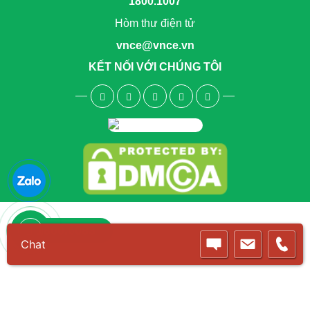
1800.1007
Hòm thư điện tử
vnce@vnce.vn
KẾT NỐI VỚI CHÚNG TÔI
1800.6083
Chat