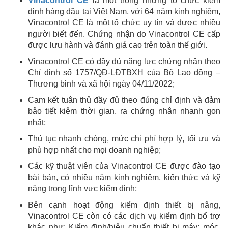
Vinacontrol CE
là một trong những tổ chức kiểm
định hàng đầu tại Việt Nam, với 64 năm kinh nghiệm,
Vinacontrol CE là một tổ chức uy tín và được nhiều
người biết đến. Chứng nhận do Vinacontrol CE cấp
được lưu hành và đánh giá cao trên toàn thế giới.
Vinacontrol CE có đầy đủ năng lực chứng nhận theo
Chỉ định số 1757/QĐ-LĐTBXH của Bộ Lao động –
Thương binh và xã hội ngày 04/11/2022;
Cam kết tuân thủ đầy đủ theo đúng chỉ định và đảm
bảo tiết kiệm thời gian, ra chứng nhận nhanh gọn
nhất;
Thủ tục nhanh chóng, mức chi phí hợp lý, tối ưu và
phù hợp nhất cho mọi doanh nghiệp;
Các kỹ thuật viên của Vinacontrol CE được đào tạo
bài bản, có nhiều năm kinh nghiệm, kiến thức và kỹ
năng trong lĩnh vực kiểm định;
Bên cạnh hoạt động kiểm định thiết bị nâng,
Vinacontrol CE còn có các dịch vụ kiểm định bổ trợ
khác như: Kiểm định/hiệu chuẩn thiết bị máy; móc,