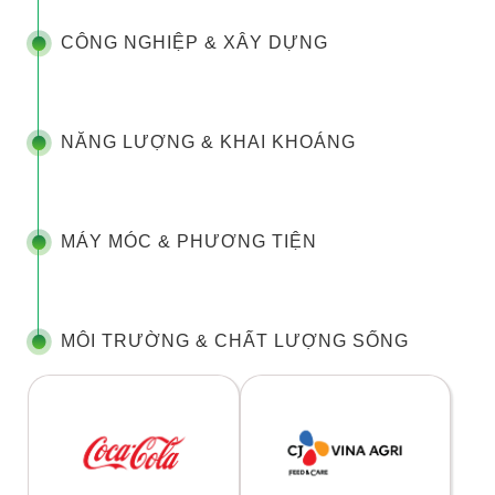
CÔNG NGHIỆP & XÂY DỰNG
NĂNG LƯỢNG & KHAI KHOÁNG
MÁY MÓC & PHƯƠNG TIỆN
MÔI TRƯỜNG & CHẤT LƯỢNG SỐNG